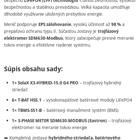
bezpečnú
s dlhou životnosťou, vysokou
LiFePO4 (LFP) technológiu
bezpečnosťou a stabilnou prevádzkou. Veľká kapacita umožňuje
dlhodobé využívanie uložených prebytkov energie.
Menič podporuje
, vysokú účinnosť až
a
EPS zálohovanie
98 %
prepäťovú ochranu typu II. Súčasťou zostavy je
trojfázový
, ktorý zabezpečuje presné meranie
elektromer SDM630-Modbus
tokov energie a efektívne riadenie systému.
Súpis obsahu sady:
– trojfázový hybridný
1× SolaX X3-HYBRID-15.0 G4 PRO
striedač
– vysokonapäťové batériové moduly LiFePO4
6× T-BAT HS5.1
– batériový manažment systém (BMS)
1× TBMS-S51-B
– trojfázový
1× 3-PHASE METER SDM630-MODBUS (Eastron)
elektromer na meranie tokov energie
➡️ Kompletná zostava
hybridného striedača, batériového