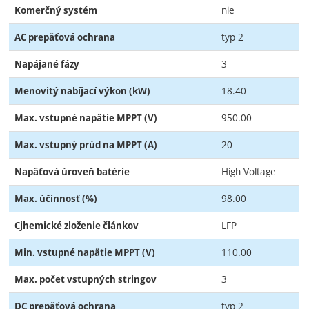
nie
Komerčný systém
typ 2
AC prepäťová ochrana
3
Napájané fázy
18.40
Menovitý nabíjací výkon (kW)
950.00
Max. vstupné napätie MPPT (V)
20
Max. vstupný prúd na MPPT (A)
High Voltage
Napäťová úroveň batérie
98.00
Max. účinnosť (%)
LFP
Cjhemické zloženie článkov
110.00
Min. vstupné napätie MPPT (V)
3
Max. počet vstupných stringov
typ 2
DC prepäťová ochrana