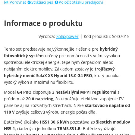
Porovnať
Strážiaci pes
Položiť otázku predajcovi
Informace o produktu
Výrobca:
Solaxpower
Kód produktu:
Sol07015
Tento set predstavuje najvýkonnejšie riešenie pre
hybridný
určený pre domácnosti s veľmi vysokou
fotovoltický systém
spotrebou elektrickej energie, tepelným čerpadlom alebo
nabíjaním elektromobilov. Základom zostavy je
trojfázový
, ktorý ponúka
hybridný menič SolaX X3 Hybrid 15.0 G4 PRO
vysoký výkon a maximálnu flexibilitu.
Model
disponuje
s
G4 PRO
3 nezávislými MPPT regulátormi
prúdom až
, čo umožňuje efektívne zapojenie FV
20 A na string
panelov aj na rozsiahlych strechách. Nízke
štartovacie napätie od
zvyšuje celkovú výrobu energie počas dňa.
110 V
Batériové úložisko
pozostáva zo
HS51 30.6 kWh
šiestich modulov
, riadených jednotkou
. Batérie využívajú
HS5.1
TBMS-S51-B