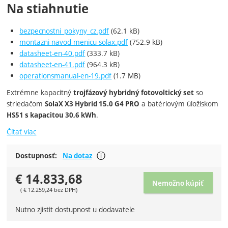
Na stiahnutie
bezpecnostni_pokyny_cz.pdf
(62.1 kB)
montazni-navod-menicu-solax.pdf
(752.9 kB)
datasheet-en-40.pdf
(333.7 kB)
datasheet-en-41.pdf
(964.3 kB)
operationsmanual-en-19.pdf
(1.7 MB)
Extrémne kapacitný
so
trojfázový hybridný fotovoltický set
striedačom
a batériovým úložiskom
SolaX X3 Hybrid 15.0 G4 PRO
.
HS51 s kapacitou 30,6 kWh
Čítať viac
Nutno zjistit dostupnost u dodavate
Dostupnosť:
Na dotaz
Zobraziť viac
€
14.833,68
Nemožno kúpiť
(
€
12.259,24
bez DPH)
Nutno zjistit dostupnost u dodavatele