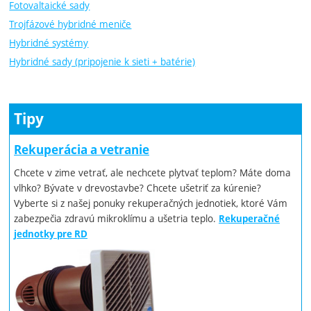
Fotovaltaické sady
Trojfázové hybridné meniče
Hybridné systémy
Hybridné sady (pripojenie k sieti + batérie)
Tipy
Rekuperácia a vetranie
Chcete v zime vetrať, ale nechcete plytvať teplom? Máte doma
vlhko? Bývate v drevostavbe? Chcete ušetriť za kúrenie?
Vyberte si z našej ponuky rekuperačných jednotiek, ktoré Vám
zabezpečia zdravú mikroklímu a ušetria teplo.
Rekuperačné
jednotky pre RD