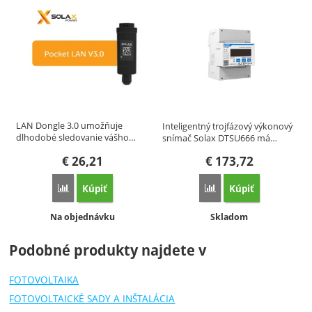
LAN Dongle 3.0 umožňuje
Inteligentný trojfázový výkonový
dlhodobé sledovanie vášho…
snímač Solax DTSU666 má…
€
26,21
€
173,72
Kúpiť
Kúpiť
Porovnať
Porovnať
Dostupnosť:
Dostupnosť:
Na objednávku
Skladom
Podobné produkty najdete v
FOTOVOLTAIKA
FOTOVOLTAICKÉ SADY A INŠTALÁCIA