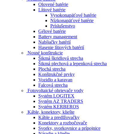
Olovené batérie
Lítiové batérie
Vysokonapäťové batérie
Nízkonapäťové batérie
Príslušenstvo
Gélové batérie
Battery management
Nabíjačky batérií
Hasenie lítiových batérií
Nosné konštrukcie
Šikmá škridlová strecha
Šikmá plechová a lepenková strecha
Plochá strecha
Konštrukčné prvky
Vozidlo a karavan
Falcová strecha
Fotovoltaické ohrievače vody
Systém LOGITEX
Systém AZ TRADERS
Systém KERBEROS
Káble, konektory, kliešte
Káble a predlžovačky
Konektory a rozbočovače
Svorky, svorkovnice a prípojnice
Náradie a kliešte