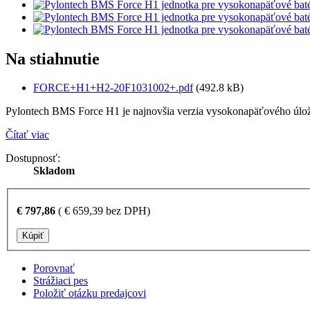
Na stiahnutie
FORCE+H1+H2-20F1031002+.pdf
(492.8 kB)
Pylontech BMS Force H1 je najnovšia verzia vysokonapäťového úložn
Čítať viac
Dostupnosť:
Skladom
€
797,86
(
€
659,39
bez DPH)
Kúpiť
Porovnať
Strážiaci pes
Položiť otázku predajcovi