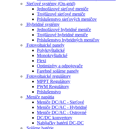
Sieťové systémy (On-grid)
Jednofázové sieťové meniče
Trojfázové sieťové meniče
Príslušenstvo sieťových meničov
Hybridné systémy
Jednofázové hybridné meniče
Trojfázové hybridné meniče
Príslušenstvo hybridných meničov
Fotovoltaické panely
Polykryštalické
Monokryštalické
Flexi
Optimizéry a odpojovače
Farebné solárne panely
Fotovoltaické regulátory
MPPT Regulátory
PWM Regulátory
Príslušenstvo
Meniče napätia
Meniče DC/AC - Sieťové
Meniče DC/AC - Hybridné
Meniče DC/AC - Ostrovné
DC/DC konvertory
Nabíjačky batérií DC-DC
Solárne batérie