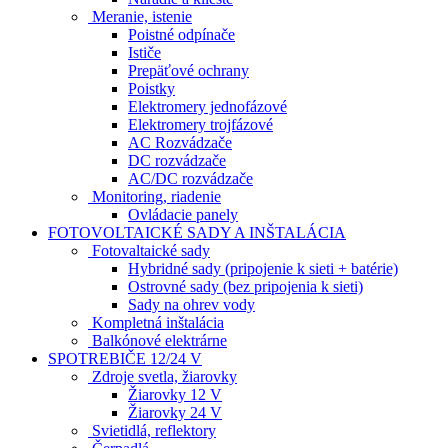
Meranie, istenie
Poistné odpínače
Ističe
Prepäťové ochrany
Poistky
Elektromery jednofázové
Elektromery trojfázové
AC Rozvádzače
DC rozvádzače
AC/DC rozvádzače
Monitoring, riadenie
Ovládacie panely
FOTOVOLTAICKÉ SADY A INŠTALÁCIA
Fotovaltaické sady
Hybridné sady (pripojenie k sieti + batérie)
Ostrovné sady (bez pripojenia k sieti)
Sady na ohrev vody
Kompletná inštalácia
Balkónové elektrárne
SPOTREBIČE 12/24 V
Zdroje svetla, žiarovky
Žiarovky 12 V
Žiarovky 24 V
Svietidlá, reflektory