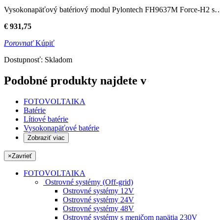
Vysokonapäťový batériový modul Pylontech FH9637M Force-H2 s
€
931,75
Porovnať
Kúpiť
Dostupnosť:
Skladom
Podobné produkty najdete v
FOTOVOLTAIKA
Batérie
Lítiové batérie
Vysokonapäťové batérie
Zobraziť viac
×
Zavrieť
FOTOVOLTAIKA
Ostrovné systémy (Off-grid)
Ostrovné systémy 12V
Ostrovné systémy 24V
Ostrovné systémy 48V
Ostrovné systémy s meničom napätia 230V