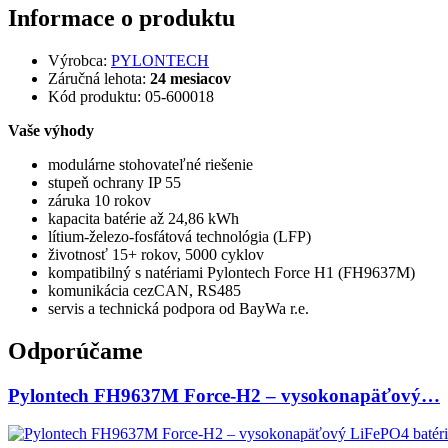
Informace o produktu
Výrobca:
PYLONTECH
Záručná lehota:
24 mesiacov
Kód produktu:
05-600018
Vaše výhody
modulárne stohovateľné riešenie
stupeň ochrany IP 55
záruka 10 rokov
kapacita batérie až 24,86 kWh
lítium-železo-fosfátová technológia (LFP)
životnosť 15+ rokov, 5000 cyklov
kompatibilný s natériami Pylontech Force H1 (FH9637M)
komunikácia cezCAN, RS485
servis a technická podpora od BayWa r.e.
Odporúčame
Pylontech FH9637M Force-H2 – vysokonapäťový…