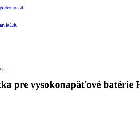
podrobnosti
navigáciu
e H1
ka pre vysokonapäťové batérie 