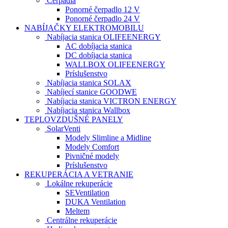
Čerpadlá
Ponorné čerpadlo 12 V
Ponorné čerpadlo 24 V
NABÍJAČKY ELEKTROMOBILU
Nabíjacia stanica OLIFEENERGY
AC dobíjacia stanica
DC dobíjacia stanica
WALLBOX OLIFEENERGY
Príslušenstvo
Nabíjacia stanica SOLAX
Nabíjecí stanice GOODWE
Nabíjacia stanica VICTRON ENERGY
Nabíjacia stanica Wallbox
TEPLOVZDUŠNÉ PANELY
SolarVenti
Modely Slimline a Midline
Modely Comfort
Pivničné modely
Príslušenstvo
REKUPERÁCIA A VETRANIE
Lokálne rekuperácie
SEVentilation
DUKA Ventilation
Meltem
Centrálne rekuperácie