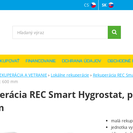
CS
SK
Jazyková verzi
Vyhľadávanie
AKUPOVAŤ
FINANCOVANIE
OCHRANA ÚDAJOV
OBCHODNÉ 
EKUPERÁCIA A VETRANIE
Lokálne rekuperácie
Rekuperácia REC Sma
e: 600 mm
rácia REC Smart Hygrostat, 
m
malá rekup
ie
jednotka v