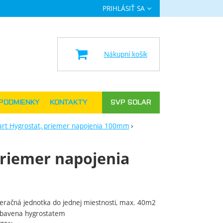
PRIHLÁSIŤ SA
a
Nákupní košík
PODMIENKY
KONTAKTY
SVP SOLAR
rt Hygrostat, priemer napojenia 100mm
priemer napojenia
eračná jednotka do jednej miestnosti, max. 40m2
ybavena hygrostatem