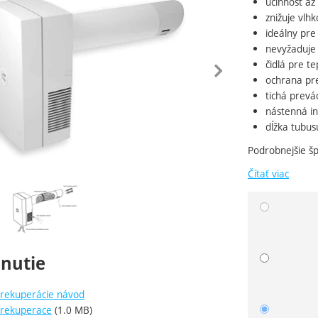
účinnosť a
znižuje vlh
ideálny pre
nevyžaduje
edchádzajúca
nasle
čidlá pre t
ochrana pr
tichá prev
nástenná in
dĺžka tubu
Podrobnejšie šp
Čítať viac
ie
Zvoľte va
hnutie
rekuperácie návod
 rekuperace
(1.0 MB)