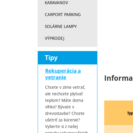
KARAVANOV
CARPORT PARKING
SOLÁRNE LAMPY
VÝPRODEJ
Tipy
Rekuperácia a
Informa
vetranie
Chcete v zime vetrať,
ale nechcete plytvať
teplom? Máte doma
vlhko? Bývate v
drevostavbe? Chcete
ušetriť za kúrenie?
Vyberte si z našej
ponuky rekuperačných