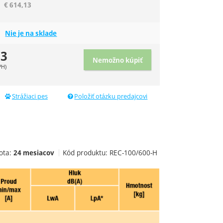
€
614,13
Nie je na sklade
13
Nemožno kúpiť
PH)
Strážiaci pes
Položiť otázku predajcovi
ota:
Kód produktu:
REC-100/600-H
24 mesiacov