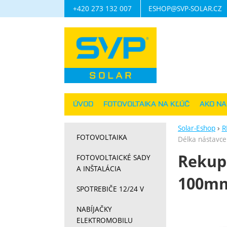
+420 273 132 007
ESHOP@SVP-SOLAR.CZ
Navigácia
ÚVOD
FOTOVOLTAIKA NA KĽÚČ
AKO N
Solar-Eshop
R
FOTOVOLTAIKA
Délka nástavc
Rekupe
FOTOVOLTAICKÉ SADY
A INŠTALÁCIA
100m
SPOTREBIČE 12/24 V
Fotograf
NABÍJAČKY
ELEKTROMOBILU