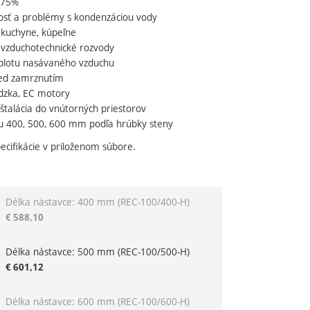
ž 75%
kosť a problémy s kondenzáciou vody
 kuchyne, kúpeľne
 vzduchotechnické rozvody
dujúci
eplotu nasávaného vzduchu
ed zamrznutím
ádzka, EC motory
štalácia do vnútorných priestorov
su 400, 500, 600 mm podľa hrúbky steny
ecifikácie v priloženom súbore.
Délka nástavce: 400 mm
(REC-100/400-H)
riant
€
588,10
Délka nástavce: 500 mm
(REC-100/500-H)
€
601,12
Délka nástavce: 600 mm
(REC-100/600-H)