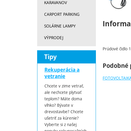
KARAVANOV
CARPORT PARKING
Informa
SOLÁRNE LAMPY
VÝPRODEJ
Prúdové čidlo 1
Tipy
Podobné 
Rekuperácia a
vetranie
FOTOVOLTAIK
Chcete v zime vetrať,
ale nechcete plytvať
teplom? Máte doma
vlhko? Bývate v
drevostavbe? Chcete
ušetriť za kúrenie?
Vyberte si z našej
ponuky rekuperačných