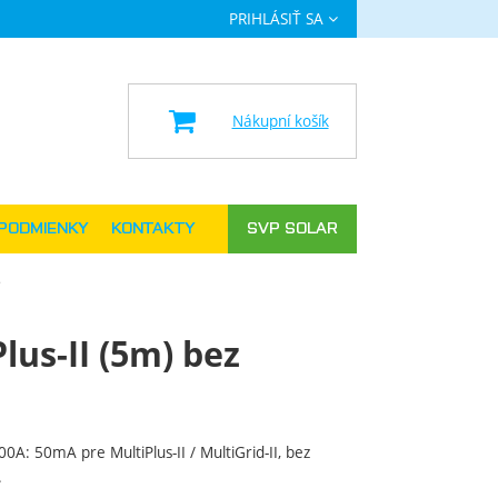
PRIHLÁSIŤ SA
a
Nákupní košík
PODMIENKY
KONTAKTY
SVP SOLAR
lus-II (5m) bez
00A: 50mA pre MultiPlus-II / MultiGrid-II, bez
.