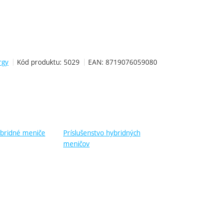
rgy
Kód produktu:
5029
EAN:
8719076059080
ybridné meniče
Príslušenstvo hybridných
meničov