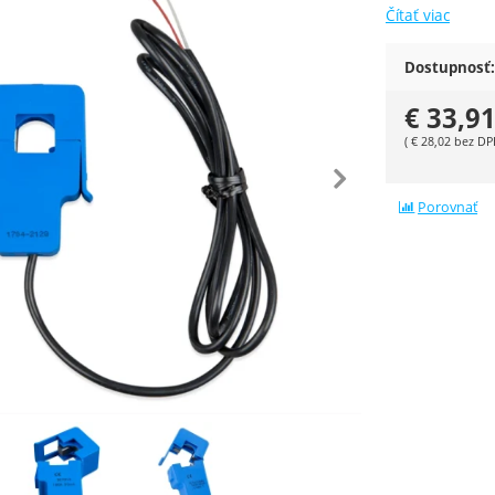
Čítať viac
Dostupnosť:
€
33,9
(
€
28,02
bez DP
edchádzajúca
nasle
Porovnať
ie