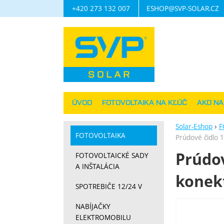
+420 273 132 007
ESHOP@SVP-SOLAR.CZ
Navigácia
ÚVOD
FOTOVOLTAIKA NA KĽÚČ
AKO N
Solar-Eshop
F
FOTOVOLTAIKA
Prúdové čidlo 
Prúdov
FOTOVOLTAICKÉ SADY
A INŠTALÁCIA
konek
SPOTREBIČE 12/24 V
Fotograf
NABÍJAČKY
ELEKTROMOBILU