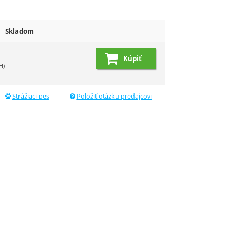
Skladom
1
Kúpiť
H)
dujúci
Strážiaci pes
Položiť otázku predajcovi