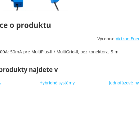
ce o produktu
Výrobca:
Victron Ene
00A: 50mA pre MultiPlus-II / MultiGrid-II, bez konektora, 5 m.
produkty najdete v
A
Hybridné systémy
Jednofázové h