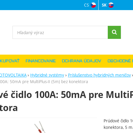
CS
SK
Jazyková verzi
Vyhľadávanie
AKUPOVAŤ
FINANCOVANIE
OCHRANA ÚDAJOV
OBCHODNÉ 
OTOVOLTAIKA
Hybridné systémy
Príslušenstvo hybridných meničov
100A: 50mA pre MultiPlus-II (5m) bez konektora
é čidlo 100A: 50mA pre MultiP
tora
Prúdové čidlo 1
ie
konektora, 5 m