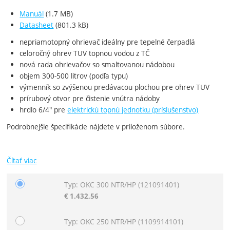
Manuál
(1.7 MB)
Datasheet
(801.3 kB)
nepriamotopný ohrievač ideálny pre tepelné čerpadlá
celoročný ohrev TUV topnou vodou z TČ
nová rada ohrievačov so smaltovanou nádobou
objem 300-500 litrov (podľa typu)
výmenník so zvýšenou predávacou plochou pre ohrev TUV
prírubový otvor pre čistenie vnútra nádoby
hrdlo 6/4" pre
elektrickú topnú jednotku (príslušenstvo)
Podrobnejšie špecifikácie nájdete v priloženom súbore.
Čítať viac
Typ: OKC 300 NTR/HP
(121091401)
Zvoľte variant
€
1.432,56
Typ: OKC 250 NTR/HP
(1109914101)