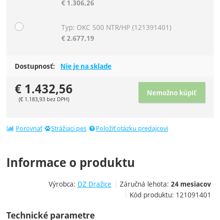
€
1.306,26
Typ: OKC 500 NTR/HP
(121391401)
€
2.677,19
Dostupnosť:
Nie je na sklade
€
1.432,56
Nemožno kúpiť
(
€
1.183,93
bez DPH)
Porovnať
Strážiaci pes
Položiť otázku predajcovi
Informace o produktu
Výrobca:
DZ Dražice
Záručná lehota:
24 mesiacov
Kód produktu:
121091401
Technické parametre