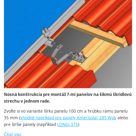
Nosná konštrukcia pre montáž 7-mi panelov na šikmú škridlovú
strechu v jednom rade.
Zvoľte si vo variante šírku panelu 100 cm a hrúbku rámu panelu
35 mm (
vhodné napríklad pre panely Amerisolar 285 Wp
), alebo
pre širšie panely (například
LONGi 375
)
Čítať viac