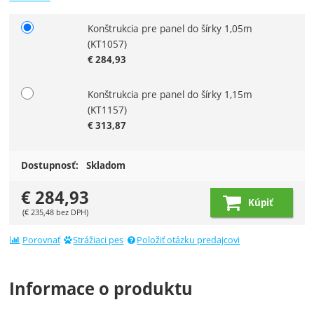
Konštrukcia pre panel do šírky 1,05m
Zvoľte variant
(KT1057)
€
284,93
Konštrukcia pre panel do šírky 1,15m
(KT1157)
€
313,87
Dostupnosť:
Skladom
€
284,93
Kúpiť
(
€
235,48
bez DPH)
Porovnať
Strážiaci pes
Položiť otázku predajcovi
Informace o produktu