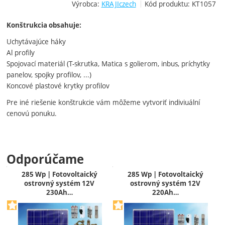
Výrobca:
KRAJIczech
Kód produktu:
KT1057
Konštrukcia obsahuje:
Uchytávajúce háky
Al profily
Spojovací materiál (T-skrutka, Matica s golierom, inbus, príchytky
panelov, spojky profilov, ...)
Koncové plastové krytky profilov
Pre iné riešenie konštrukcie vám môžeme vytvoriť indiviuální
cenovú ponuku.
Odporúčame
285 Wp | Fotovoltaický
285 Wp | Fotovoltaický
ostrovný systém 12V
ostrovný systém 12V
230Ah…
220Ah…