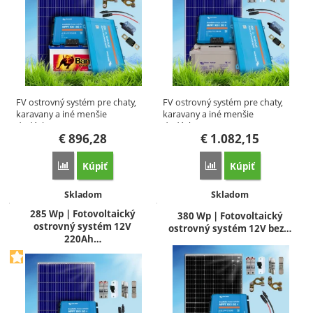
FV ostrovný systém pre chaty,
FV ostrovný systém pre chaty,
karavany a iné menšie
karavany a iné menšie
dodávky…
dodávky…
€
896,28
€
1.082,15
Kúpiť
Kúpiť
Porovnať
Porovnať
Dostupnosť:
Dostupnosť:
Skladom
Skladom
285 Wp | Fotovoltaický
380 Wp | Fotovoltaický
ostrovný systém 12V
ostrovný systém 12V bez…
220Ah…