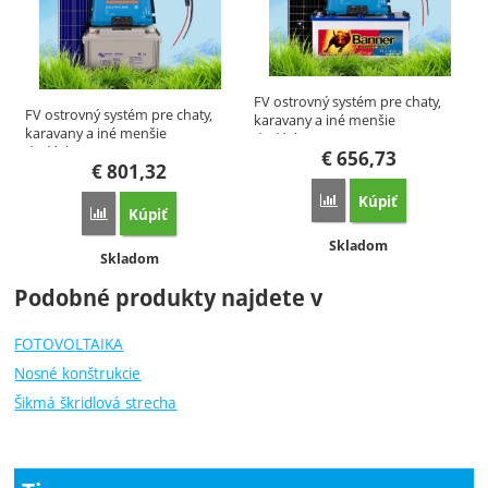
FV ostrovný systém pre chaty,
FV ostrovný systém pre chaty,
karavany a iné menšie
karavany a iné menšie
dodávky…
dodávky…
€
656,73
€
801,32
Kúpiť
Porovnať
Kúpiť
Porovnať
Dostupnosť:
Skladom
Dostupnosť:
Skladom
Podobné produkty najdete v
FOTOVOLTAIKA
Nosné konštrukcie
Šikmá škridlová strecha