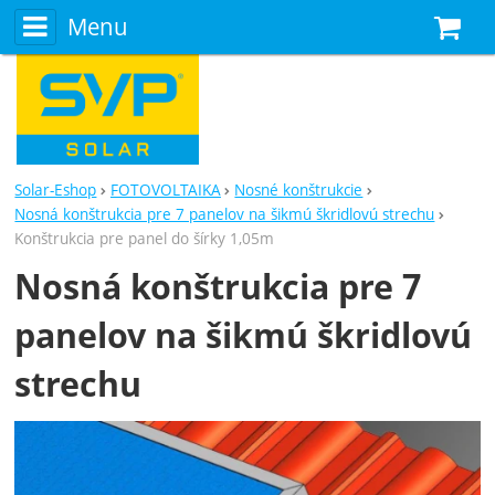
Menu
N
Solar-Eshop
FOTOVOLTAIKA
Nosné konštrukcie
Nosná konštrukcia pre 7 panelov na šikmú škridlovú strechu
Konštrukcia pre panel do šírky 1,05m
Nosná konštrukcia pre 7
panelov na šikmú škridlovú
strechu
Fotografie