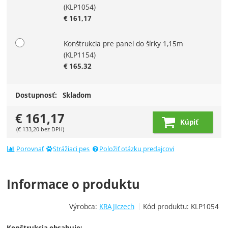
Zvoľte variant
(KLP1054)
€
161,17
Konštrukcia pre panel do šírky 1,15m
(KLP1154)
€
165,32
Dostupnosť:
Skladom
€
161,17
Kúpiť
(
€
133,20
bez DPH)
Porovnať
Strážiaci pes
Položiť otázku predajcovi
Informace o produktu
Výrobca:
KRAJIczech
Kód produktu:
KLP1054