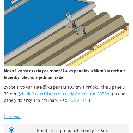
Nosná konštrukcia pre montáž 4 ks panelov a šikmú strechu z
lepenky, plechu v jednom rade.
Zvoľte si vo variante šírku panelu 100 cm a hrúbku rámu panelu
35 mm (
vhodné napríklad pre panely Amerisolar 285 Wp
), alebo
panely do šírky 115 cm (například
LONGi 375
)
Čítať viac
Konštrukcia pre panel do šírky 1,05m