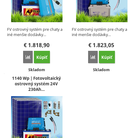
FV ostrovný systém pre chaty a
FV ostrovný systém pre chaty a
iné menšie dodávky…
iné menšie dodávky…
€
1.818,90
€
1.823,05
Kúpiť
Kúpiť
Porovnať
Porovnať
Dostupnosť:
Dostupnosť:
Skladom
Skladom
1140 Wp | Fotovoltaický
ostrovný systém 24V
230Ah…