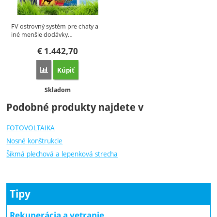
FV ostrovný systém pre chaty a
iné menšie dodávky…
€
1.442,70
Kúpiť
Porovnať
Dostupnosť:
Skladom
Podobné produkty najdete v
FOTOVOLTAIKA
Nosné konštrukcie
Šikmá plechová a lepenková strecha
Tipy
Rekuperácia a vetranie