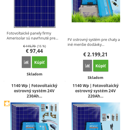
Fotovoltaické panely firmy
Amerisolar sú navrhnuté pre…
FV ostrovný systém pre chaty a
iné menšie dodávky…
€
115,70
(16 %)
€
97,44
€
2.199,21
Kúpiť
Porovnať
Kúpiť
Porovnať
Dostupnosť:
Skladom
Dostupnosť:
Skladom
1140 Wp | Fotovoltaický
1140 Wp | Fotovoltaický
ostrovný systém 24V
ostrovný systém 24V
230Ah…
220Ah…