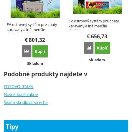
FV ostrovný systém pre chaty,
FV ostrovný systém pre chaty,
karavany a iné menšie
karavany a iné menšie
dodávky…
dodávky…
€
656,73
€
801,32
Kúpiť
Porovnať
Kúpiť
Porovnať
Dostupnosť:
Skladom
Dostupnosť:
Skladom
Podobné produkty najdete v
FOTOVOLTAIKA
Nosné konštrukcie
Šikmá škridlová strecha
Tipy