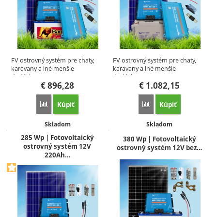
FV ostrovný systém pre chaty,
FV ostrovný systém pre chaty,
karavany a iné menšie
karavany a iné menšie
dodávky…
dodávky…
€
896,28
€
1.082,15
Kúpiť
Kúpiť
Porovnať
Porovnať
Dostupnosť:
Dostupnosť:
Skladom
Skladom
285 Wp | Fotovoltaický
380 Wp | Fotovoltaický
ostrovný systém 12V
ostrovný systém 12V bez…
220Ah…