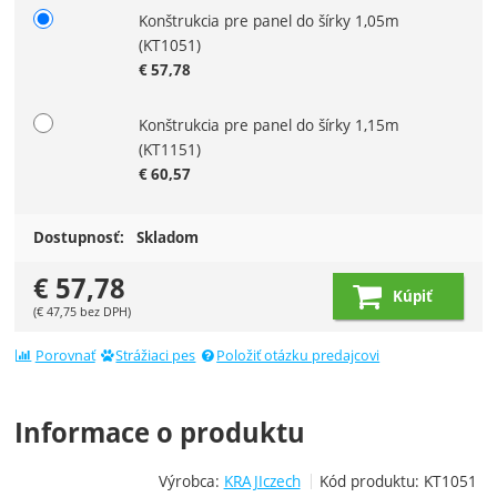
Konštrukcia pre panel do šírky 1,05m
Zvoľte variant
(KT1051)
€
57,78
Konštrukcia pre panel do šírky 1,15m
(KT1151)
€
60,57
Dostupnosť:
Skladom
€
57,78
Kúpiť
(
€
47,75
bez DPH)
Porovnať
Strážiaci pes
Položiť otázku predajcovi
Informace o produktu
Výrobca:
KRAJIczech
Kód produktu:
KT1051