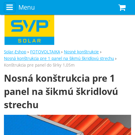
Menu
N
Solar-Eshop
FOTOVOLTAIKA
Nosné konštrukcie
Nosná konštrukcia pre 1 panel na šikmú škridlovú strechu
Konštrukcia pre panel do šírky 1,05m
Nosná konštrukcia pre 1
panel na šikmú škridlovú
strechu
Fotografie