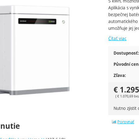
5 kWh, možnosť
Aplikácia s vyn
bezpečnej batér
automatického r
umožňuje jej je
Čítať viac
Dostupnosť:
Původní cen
Zľava:
€
1.295
(
€
1.070,69
be
Nutno zjisti
Porovnať
hnutie