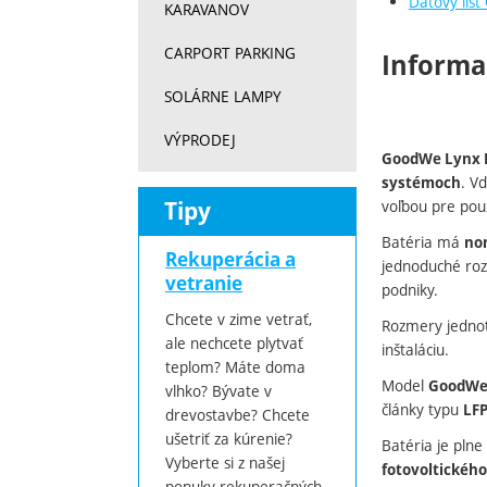
Dátový lis
KARAVANOV
CARPORT PARKING
Informa
SOLÁRNE LAMPY
VÝPRODEJ
GoodWe Lynx 
. V
systémoch
Tipy
voľbou pre použ
Batéria má
no
Rekuperácia a
jednoduché roz
vetranie
podniky.
Chcete v zime vetrať,
Rozmery jedno
ale nechcete plytvať
inštaláciu.
teplom? Máte doma
Model
GoodWe 
vlhko? Bývate v
články typu
LF
drevostavbe? Chcete
ušetriť za kúrenie?
Batéria je plne
Vyberte si z našej
fotovoltickéh
ponuky rekuperačných