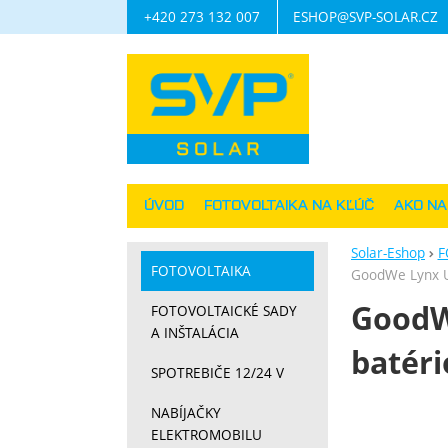
+420 273 132 007
ESHOP@SVP-SOLAR.CZ
Navigácia
ÚVOD
FOTOVOLTAIKA NA KĽÚČ
AKO N
Solar-Eshop
F
FOTOVOLTAIKA
GoodWe Lynx U
GoodW
FOTOVOLTAICKÉ SADY
A INŠTALÁCIA
batéri
SPOTREBIČE 12/24 V
Fotograf
NABÍJAČKY
ELEKTROMOBILU