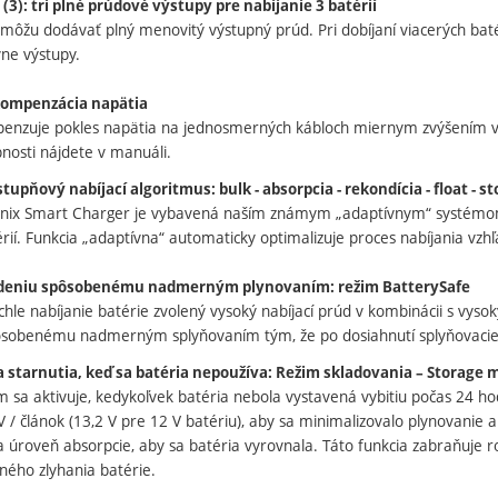
(3): tri plné prúdové výstupy pre nabíjanie 3 batérií
 môžu dodávať plný menovitý výstupný prúd. Pri dobíjaní viacerých bat
vne výstupy.
ompenzácia napätia
enzuje pokles napätia na jednosmerných kábloch miernym zvýšením v
nosti nájdete v manuáli.
upňový nabíjací algoritmus: bulk - absorpcia - rekondícia - float - s
nix Smart Charger je vybavená naším známym „adaptívnym“ systémom s
rií. Funkcia „adaptívna“ automaticky optimalizuje proces nabíjania vz
deniu spôsobenému nadmerným plynovaním: režim BatterySafe
ýchle nabíjanie batérie zvolený vysoký nabíjací prúd v kombinácii s vy
sobenému nadmerným splyňovaním tým, že po dosiahnutí splyňovacie
 starnutia, keď sa batéria nepoužíva: Režim skladovania – Storage 
im sa aktivuje, kedykoľvek batéria nebola vystavená vybitiu počas 24 h
V / článok (13,2 V pre 12 V batériu), aby sa minimalizovalo plynovanie 
 úroveň absorpcie, aby sa batéria vyrovnala. Táto funkcia zabraňuje rozv
ného zlyhania batérie.