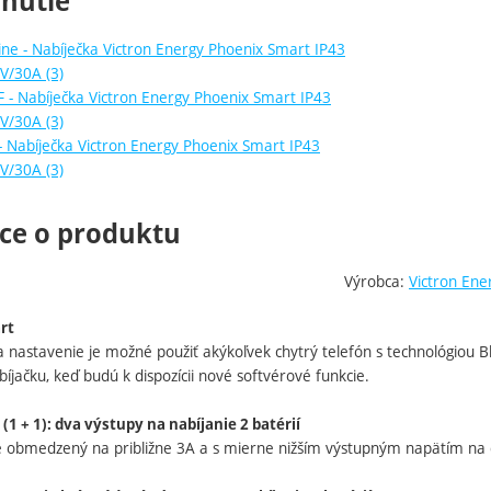
hnutie
ine - Nabíječka Victron Energy Phoenix Smart IP43
V/30A (3)
 - Nabíječka Victron Energy Phoenix Smart IP43
V/30A (3)
- Nabíječka Victron Energy Phoenix Smart IP43
V/30A (3)
ce o produktu
Výrobca:
Victron Ene
rt
 nastavenie je možné použiť akýkoľvek chytrý telefón s technológiou Bl
bíjačku, keď budú k dispozícii nové softvérové funkcie.
(1 + 1): dva výstupy na nabíjanie 2 batérií
e obmedzený na približne 3A a s mierne nižším výstupným napätím na do