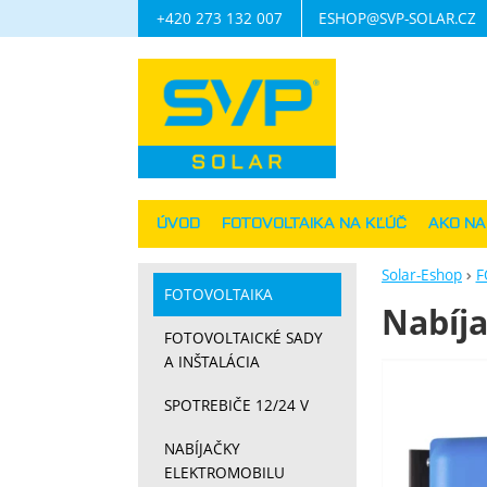
+420 273 132 007
ESHOP@SVP-SOLAR.CZ
Navigácia
ÚVOD
FOTOVOLTAIKA NA KĽÚČ
AKO N
Solar-Eshop
F
FOTOVOLTAIKA
Nabíja
FOTOVOLTAICKÉ SADY
A INŠTALÁCIA
Fotograf
SPOTREBIČE 12/24 V
NABÍJAČKY
ELEKTROMOBILU