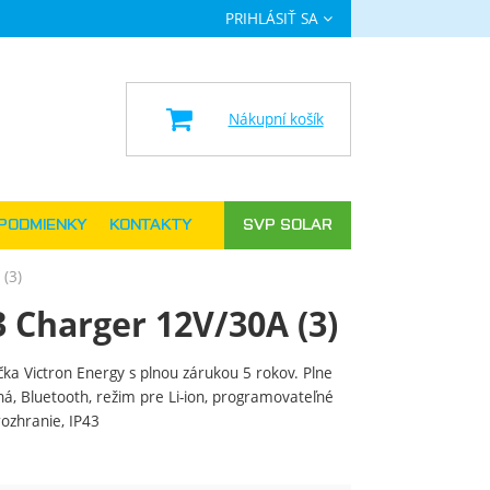
PRIHLÁSIŤ SA
a
Nákupní košík
PODMIENKY
KONTAKTY
SVP SOLAR
 (3)
 Charger 12V/30A (3)
ka Victron Energy s plnou zárukou 5 rokov. Plne
á, Bluetooth, režim pre Li-ion, programovateľné
rozhranie, IP43