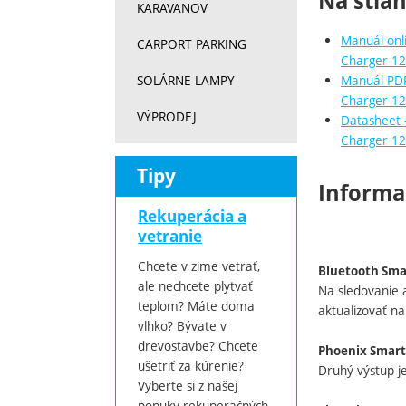
Na stia
KARAVANOV
Manuál onl
CARPORT PARKING
Charger 12
Manuál PDF
SOLÁRNE LAMPY
Charger 12
VÝPRODEJ
Datasheet 
Charger 12
Tipy
Informa
Rekuperácia a
vetranie
Chcete v zime vetrať,
Bluetooth Sma
ale nechcete plytvať
Na sledovanie a
teplom? Máte doma
aktualizovať na
vlhko? Bývate v
drevostavbe? Chcete
Phoenix Smart 
ušetriť za kúrenie?
Druhý výstup j
Vyberte si z našej
ponuky rekuperačných