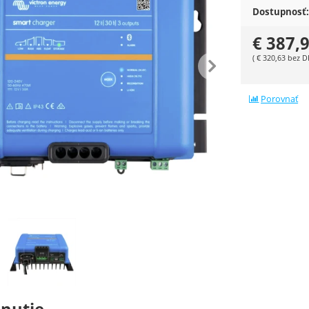
Dostupnosť:
€
387,
edchádzajúca
nasle
(
€
320,63
bez D
Porovnať
ie