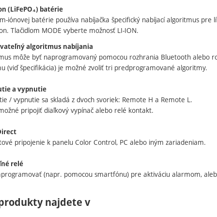
ion (LiFePO₄) batérie
ium-iónovej batérie používa nabíjačka špecifický nabíjací algoritmus pre l
on. Tlačidlom MODE vyberte možnosť LI-ION.
vateľný algoritmus nabíjania
itmus môže byť naprogramovaný pomocou rozhrania Bluetooth alebo ro
u (viď špecifikácia) je možné zvoliť tri predprogramované algoritmy.
tie a vypnutie
tie / vypnutie sa skladá z dvoch svoriek: Remote H a Remote L.
možné pripojiť diaľkový vypínač alebo relé kontakt.
irect
tové pripojenie k panelu Color Control, PC alebo iným zariadeniam.
né relé
programovať (napr. pomocou smartfónu) pre aktiváciu alarmom, aleb
produkty najdete v