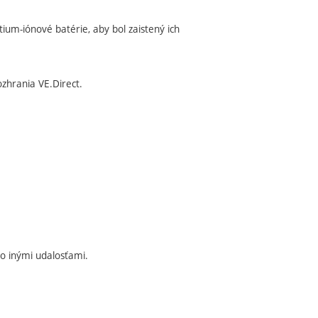
ítium-iónové batérie, aby bol zaistený ich
zhrania VE.Direct.
o inými udalosťami.