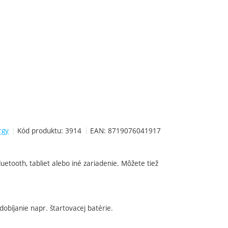
rgy
Kód produktu:
3914
EAN:
8719076041917
uetooth, tabliet alebo iné zariadenie. Môžete tiež
bíjanie napr. štartovacej batérie.