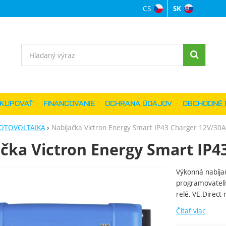
CS
SK
Jazyková verzi
Vyhľadávanie
AKUPOVAŤ
FINANCOVANIE
OCHRANA ÚDAJOV
OBCHODNÉ 
OTOVOLTAIKA
Nabíjačka Victron Energy Smart IP43 Charger 12V/30A
čka Victron Energy Smart IP43
Výkonná nabíjač
ie
programovateľn
relé, VE.Direct 
Čítať viac