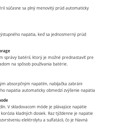
érií súčasne sa plný menovitý prúd automaticky
ýstupného napätia, keď sa jednosmerný prúd
torage
právy batérií, ktorý je možné prednastaviť pre
hľadom na spôsob používania batérie.
sokým absorpčným napätím, nabíjačka zabráni
ho napätia automaticky obmedzí zvýšenie napätia
mode
odín. V skladovacom móde je plávajúce napätie
a korózia kladných dosiek. Raz týždenne je napätie
rstveniu elektrolytu a sulfatácii, čo je hlavná