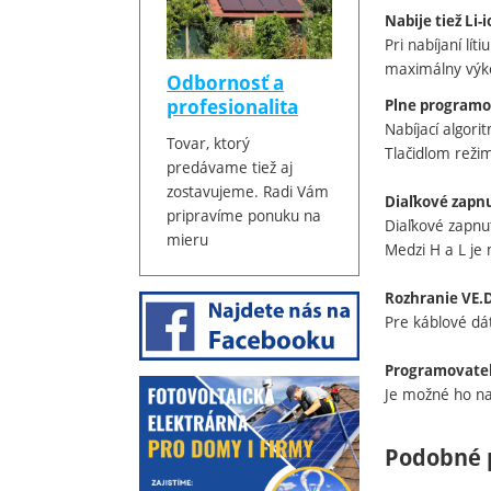
Nabije tiež Li-
Pri nabíjaní lít
maximálny výk
Odbornosť a
profesionalita
Plne programo
Nabíjací algor
Tovar, ktorý
Tlačidlom režim
predávame tiež aj
zostavujeme. Radi Vám
Diaľkové zapnu
pripravíme ponuku na
Diaľkové zapnu
mieru
Medzi H a L je 
Rozhranie VE.D
Pre káblové dá
Programovateľ
Je možné ho na
Podobné 