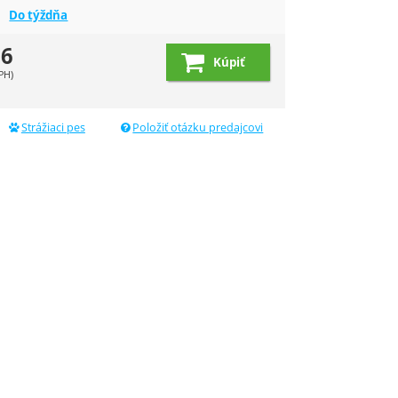
Do týždňa
96
Kúpiť
dujúci
PH)
Strážiaci pes
Položiť otázku predajcovi