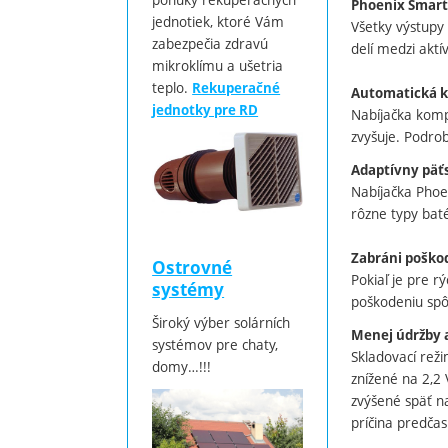
Phoenix Smart 
jednotiek, ktoré Vám
Všetky výstupy
zabezpečia zdravú
delí medzi aktí
mikroklímu a ušetria
teplo.
Rekuperačné
Automatická k
jednotky pre RD
Nabíjačka komp
zvyšuje. Podrob
Adaptívny päťst
Nabíjačka Phoe
rôzne typy baté
Zabráni poško
Ostrovné
Pokiaľ je pre r
systémy
poškodeniu spô
Široký výber solárních
Menej údržby a
systémov pre chaty,
Skladovací rež
domy…!!!
znížené na 2,2 
zvýšené späť na
príčina predčas