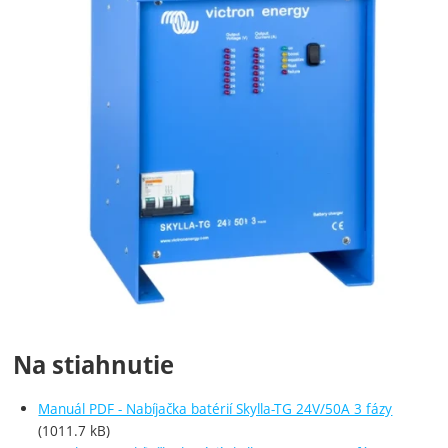
Na stiahnutie
Manuál PDF - Nabíjačka batérií Skylla-TG 24V/50A 3 fázy
(1011.7 kB)