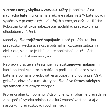
je profesionálna
Victron Energy Skylla-TG 24V/50A 3-fázy
určená na efektívne nabíjanie 24V batériových
nabíjačka batérií
systémov v priemyselných, záložných a energetických aplikáciách.
Robustná konštrukcia zabezpečuje spoľahlivú prevádzku aj pri
dlhodobom zaťažení.
Model využíva
, ktoré prináša stabilnú
trojfázové napájanie
prevádzku, vysokú účinnosť a optimálne rozloženie zaťaženia
elektrickej siete. To je ideálne pre profesionálne inštalácie s
vyššími požiadavkami na výkon.
Nabíjačka pracuje s inteligentným
,
viacstupňovým nabíjaním
ktoré optimalizuje proces nabíjania podľa aktuálneho stavu
batérie a pomáha predlžovať jej životnosť. Je vhodná pre AGM,
gélové aj olovené akumulátory používané vo
fotovoltaických
a záložných zdrojoch.
systémoch
Profesionálne komponenty Victron Energy a robustné prevedenie
zabezpečujú vysokú odolnosť a dlhú životnosť zariadenia aj v
náročných prevádzkových podmienkach.