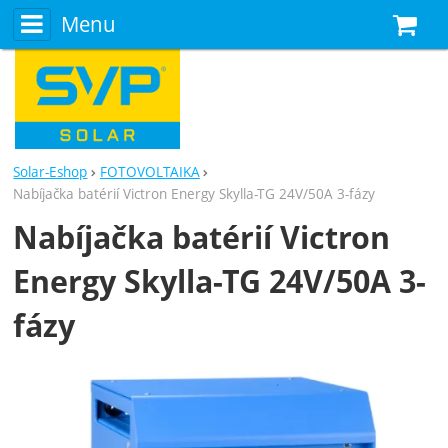
Menu
N
Solar-Eshop
FOTOVOLTAIKA
Nabíjačka batérií Victron Energy Skylla-TG 24V/50A 3-fázy
Nabíjačka batérií Victron
Energy Skylla-TG 24V/50A 3-
fázy
Fotografie