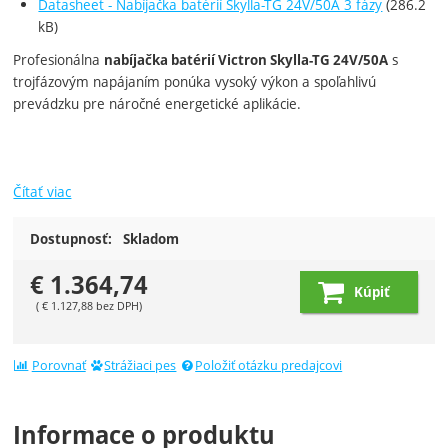
Datasheet - Nabíjačka batérií Skylla-TG 24V/50A 3 fázy
(286.2
kB)
Profesionálna
s
nabíjačka batérií Victron Skylla-TG 24V/50A
trojfázovým napájaním ponúka vysoký výkon a spoľahlivú
prevádzku pre náročné energetické aplikácie.
Čítať viac
Dostupnosť:
Skladom
€
1.364,74
Kúpiť
(
€
1.127,88
bez DPH)
Porovnať
Strážiaci pes
Položiť otázku predajcovi
Informace o produktu