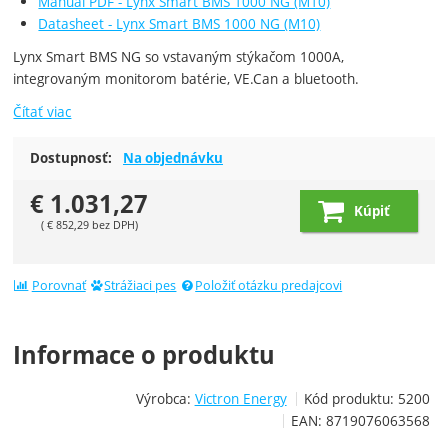
Manuál PDF - Lynx Smart BMS 1000 NG (M10)
Datasheet - Lynx Smart BMS 1000 NG (M10)
Lynx Smart BMS NG so vstavaným stýkačom 1000A,
integrovaným monitorom batérie, VE.Can a bluetooth.
Čítať viac
Dostupnosť:
Na objednávku
€
1.031,27
Kúpiť
(
€
852,29
bez DPH)
Porovnať
Strážiaci pes
Položiť otázku predajcovi
Informace o produktu
Výrobca:
Victron Energy
Kód produktu:
5200
EAN:
8719076063568