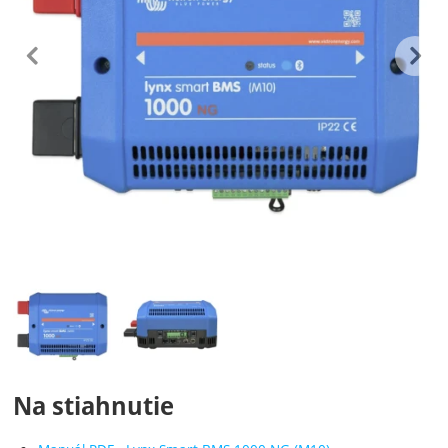
predchádzajúc
n
Fotografie
Na stiahnutie