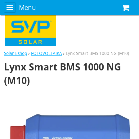
Menu
N
Solar-Eshop
FOTOVOLTAIKA
Lynx Smart BMS 1000 NG (M10)
Lynx Smart BMS 1000 NG
(M10)
Fotografie