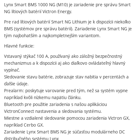
Lynx Smart BMS 1000 NG (M10) je zariadenie pre správu Smart
NG lítiových batérií Victron Energy.
Pre rad lítiových batérií Smart NG Lithium je k dispozícii niekoľko
BMS (systémov pre správu batérií). Zariadenie Lynx Smart NG je
tým najbohatším a najkompletnejším variantom.
Hlavné funkcie:
Vstavaný stýkač 100 A, používaný ako záložný bezpečnostný
mechanizmus a k dispozícii aj ako diaľkovo ovládateľný hlavný
vypínač.
Sledovanie stavu batérie, zobrazuje stav nabitia v percentách a
ďalšie údaje.
Prealarm: poskytuje varovanie pred tým, než sa systém vypne
napríklad kvôli nízkemu napätiu článku.
Bluetooth pre použitie zariadenia s našou aplikáciou
VictronConnect nastavenia a sledovania systému.
Miestne a vzdialené sledovanie pomocou zariadenia Victron GX,
napríklad Cerbo GX.
Zariadenie Lynx Smart BMS NG je súčasťou modulárneho DC
distribučného systému Lynx