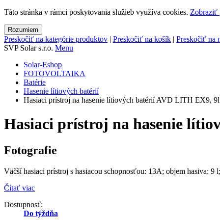
Táto stránka v rámci poskytovania služieb využíva cookies.
Zobraziť 
Rozumiem
Preskočiť na kategórie produktov
|
Preskočiť na košík
|
Preskočiť na 
SVP Solar s.r.o.
Menu
Solar-Eshop
FOTOVOLTAIKA
Batérie
Hasenie lítiových batérií
Hasiaci prístroj na hasenie lítiových batérií AVD LITH EX9, 9l
Hasiaci prístroj na hasenie lít
Fotografie
Väčší hasiaci prístroj s hasiacou schopnosťou: 13A; objem hasiva: 9 
Čítať viac
Dostupnosť:
Do týždňa