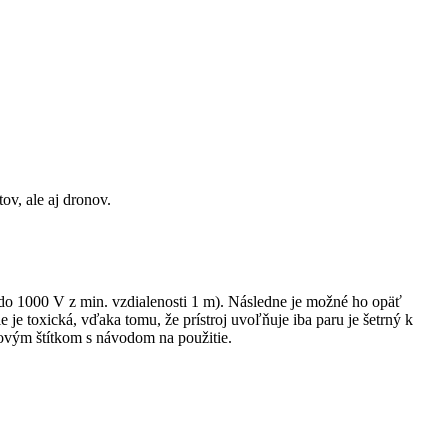
v, ale aj dronov.
 (do 1000 V z min. vzdialenosti 1 m). Následne je možné ho opäť
e je toxická, vďaka tomu, že prístroj uvoľňuje iba paru je šetrný k
povým štítkom s návodom na použitie.