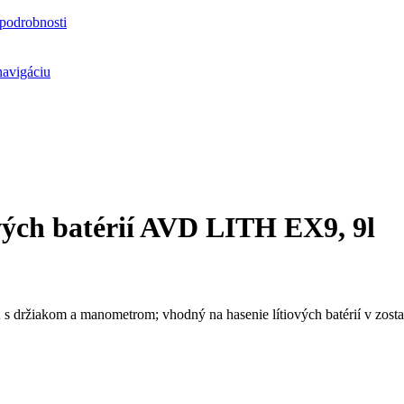
podrobnosti
navigáciu
iových batérií AVD LITH EX9, 9l
l; s držiakom a manometrom; vhodný na hasenie lítiových batérií v zosta