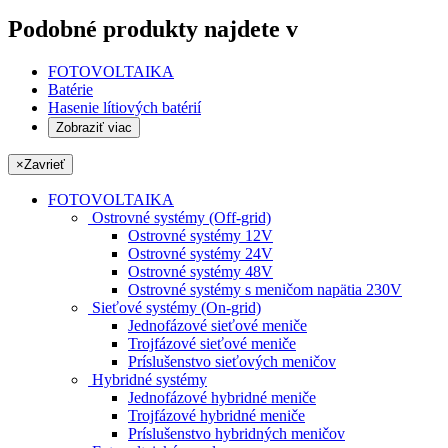
Podobné produkty najdete v
FOTOVOLTAIKA
Batérie
Hasenie lítiových batérií
Zobraziť viac
×
Zavrieť
FOTOVOLTAIKA
Ostrovné systémy (Off-grid)
Ostrovné systémy 12V
Ostrovné systémy 24V
Ostrovné systémy 48V
Ostrovné systémy s meničom napätia 230V
Sieťové systémy (On-grid)
Jednofázové sieťové meniče
Trojfázové sieťové meniče
Príslušenstvo sieťových meničov
Hybridné systémy
Jednofázové hybridné meniče
Trojfázové hybridné meniče
Príslušenstvo hybridných meničov