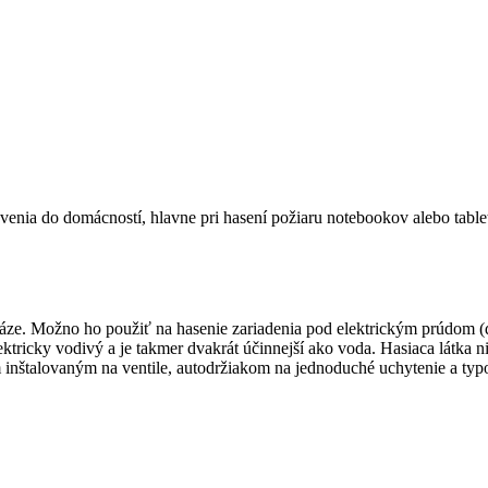
nia do domácností, hlavne pri hasení požiaru notebookov alebo tableto
ej fáze. Možno ho použiť na hasenie zariadenia pod elektrickým prúdom
ektricky vodivý a je takmer dvakrát účinnejší ako voda. Hasiaca látka ni
m inštalovaným na ventile, autodržiakom na jednoduché uchytenie a ty