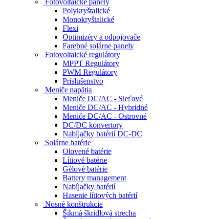
Fotovoltaické panely
Polykryštalické
Monokryštalické
Flexi
Optimizéry a odpojovače
Farebné solárne panely
Fotovoltaické regulátory
MPPT Regulátory
PWM Regulátory
Príslušenstvo
Meniče napätia
Meniče DC/AC - Sieťové
Meniče DC/AC - Hybridné
Meniče DC/AC - Ostrovné
DC/DC konvertory
Nabíjačky batérií DC-DC
Solárne batérie
Olovené batérie
Lítiové batérie
Gélové batérie
Battery management
Nabíjačky batérií
Hasenie lítiových batérií
Nosné konštrukcie
Šikmá škridlová strecha