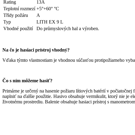
Rating
13A
Teplotní rozmezí
+5°+60° °C
Třídy požáru
A
Typ
LITH EX 9 L
Vhodné použití
Do průmyslových hal a výroben.
Na čo je hasiaci prístroj vhodný?
Vďaka týmto vlastnostiam je vhodnou súčasťou protipožiarneho vybave
Čo s ním môžeme hasiť?
Primárne je určený na hasenie požiaru lítiových batérií v počiatočn
naplniť na ďalšie použitie. Hasivo obsahuje vermikulit, ktorý nie je el
životnému prostrediu. Balenie obsahuje hasiaci prístroj s manometro