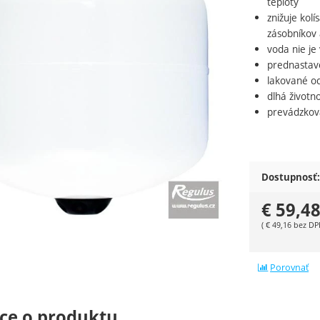
teploty
znižuje
kolí
zásobníkov
voda
nie je
prednastav
lakované
o
dlhá
životn
prevádzkov
Dostupnosť:
€
59,4
(
€
49,16
bez DP
Porovnať
ce o produktu