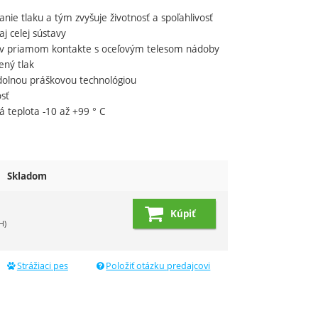
sanie
tlaku
a
tým
zvyšuje
životnosť
a
spoľahlivosť
aj
celej
sústavy
 v
priamom
kontakte
s
oceľovým
telesom
nádoby
ený
tlak
dolnou
práškovou
technológiou
osť
á
teplota
-10
až
+99
°
C
Skladom
8
Kúpiť
H)
Strážiaci pes
Položiť otázku predajcovi