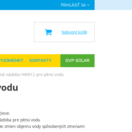
PRIHLÁSIŤ SA
a
Nákupní košík
PODMIENKY
KONTAKTY
SVP SOLAR
ná nádoba HW012 pre pitnú vodu
vodu
70mm
ádoba
pre
pitnú
vodu
ie
zmien objemu
vody
spôsobených
zmenami