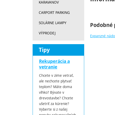
KARAVANOV
CARPORT PARKING
SOLÁRNE LAMPY
Podobné 
VÝPRODEJ
Expanzné nád
Tipy
Rekuperácia a
vetranie
Chcete v zime vetrať,
ale nechcete plytvať
teplom? Máte doma
vlhko? Bývate v
drevostavbe? Chcete
ušetriť za kúrenie?
Vyberte si z našej
ponuky rekuperačných