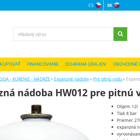
CS
SK
Jazyková verzi
Vyhľadávanie
AKUPOVAŤ
FINANCOVANIE
OCHRANA ÚDAJOV
OBCHODNÉ 
ODA - KÚRENIE - NÁDRŽE
Expanzné nádoby
Pre pitnú vodu
Expanz
zná nádoba HW012 pre pitnú 
Objem 12l
ie
Tlak 8 bar
Priemer 2
expanzná
n
vyrovnávan