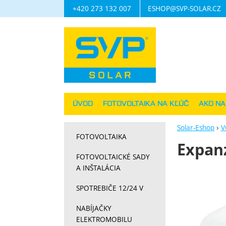
+420 273 132 007
ESHOP@SVP-SOLAR.CZ
Navigácia
ÚVOD
FOTOVOLTAIKA NA KĽÚČ
AKO N
Solar-Eshop
V
FOTOVOLTAIKA
Expan
FOTOVOLTAICKÉ SADY
A INŠTALÁCIA
Fotograf
SPOTREBIČE 12/24 V
NABÍJAČKY
ELEKTROMOBILU