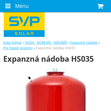
Menu
N
Solar-Eshop
VODA - KÚRENIE - NÁDRŽE
Expanzné nádoby
Pre topné systémy
Expanzná nádoba HS035
Expanzná nádoba HS035
Fotografie