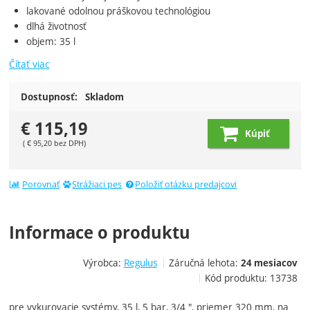
lakované
odolnou
práškovou
technológiou
dlhá
životnosť
objem: 35 l
Čítať viac
Dostupnosť:
Skladom
€
115,19
Kúpiť
(
€
95,20
bez DPH)
Porovnať
Strážiaci pes
Položiť otázku predajcovi
Informace o produktu
Výrobca:
Regulus
Záručná lehota:
24 mesiacov
Kód produktu:
13738
pre vykurovacie systémy
,
35 l
, 5
bar,
3/4
"
, priemer
320
mm
,
na