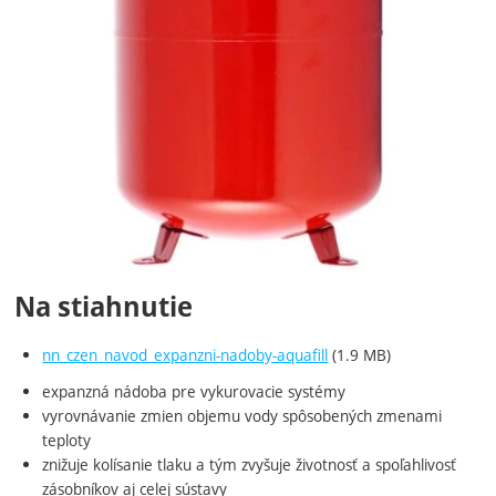
Na stiahnutie
nn_czen_navod_expanzni-nadoby-aquafill
(1.9 MB)
expanzná
nádoba
pre
vykurovacie
systémy
vyrovnávanie
zmien objemu
vody
spôsobených
zmenami
teploty
znižuje
kolísanie
tlaku
a
tým
zvyšuje
životnosť
a
spoľahlivosť
zásobníkov
aj
celej
sústavy