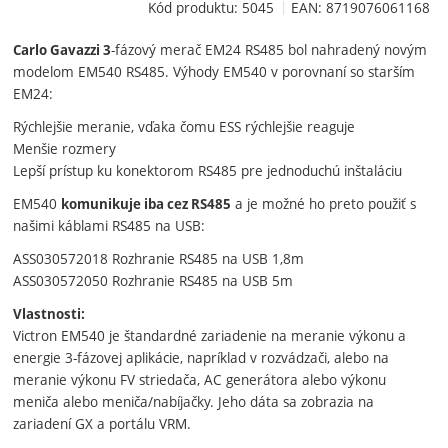
Kód produktu:
5045
EAN:
8719076061168
-fázový merač EM24 RS485 bol nahradený novým
Carlo Gavazzi 3
modelom EM540 RS485. Výhody EM540 v porovnaní so starším
EM24:
Rýchlejšie meranie, vďaka čomu ESS rýchlejšie reaguje
Menšie rozmery
Lepší prístup ku konektorom RS485 pre jednoduchú inštaláciu
EM540
a je možné ho preto použiť s
komunikuje iba cez RS485
našimi káblami RS485 na USB:
ASS030572018 Rozhranie RS485 na USB 1,8m
ASS030572050 Rozhranie RS485 na USB 5m
Vlastnosti:
Victron EM540 je štandardné zariadenie na meranie výkonu a
energie 3-fázovej aplikácie, napríklad v rozvádzači, alebo na
meranie výkonu FV striedača, AC generátora alebo výkonu
meniča alebo meniča/nabíjačky. Jeho dáta sa zobrazia na
zariadení GX a portálu VRM.