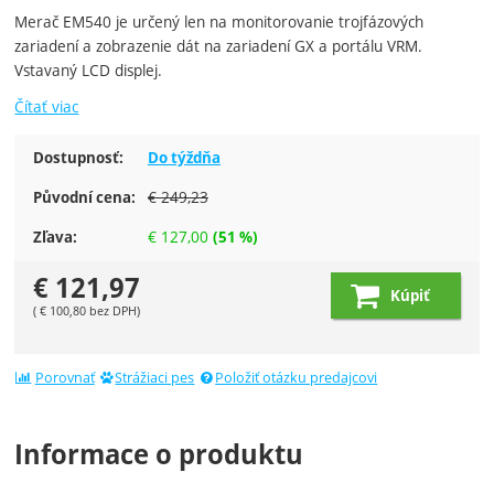
Merač EM540 je určený len na monitorovanie trojfázových
zariadení a zobrazenie dát na zariadení GX a portálu VRM.
Vstavaný LCD displej.
Čítať viac
Dostupnosť:
Do týždňa
€
249,23
Původní cena:
€
127,00
Zľava:
(
51
%)
€
121,97
Kúpiť
(
€
100,80
bez DPH)
Porovnať
Strážiaci pes
Položiť otázku predajcovi
Informace o produktu