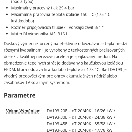
(podľa
typu
)
Maximálny
pracovný
tlak
29,4
bar
Maximálna
pracovná
teplota
izolácie
150
°
C
(
175
°
C
krátkodobo
)
Rozmer
pripojovacích
trubiek
-
vonkajší
závit
3
/
4
"
Materiál
výmenníka
AISI
316
L
Doskový výmenník určený na efektívne odovzdávanie tepla medzi
rôznymi kvapalinami. Je vyrobený z tenkostenných prelisovaných
dosiek z kvalitnej nerezovej ocele a je spájkovaný meďou. Na
obmedzenie tepelných strát je dodávaný s kaučukovou izoláciou
EPDM, ktorá odoláva krátkodobo teplote až 175 °C. Rad DV193 je
vhodný predovšetkým pre ohrev akumulačných nádrží alebo
zásobníkov TV solárnym systémom.
Parametre
DV193-20E – dT 20/40K - 16/26 kW /
Výkon Výměníky
:
DV193-30E – dT 20/40K - 24/38 kW /
DV193-45E – dT 20/40K - 35/58 kW /
DV193-60E – dT 20/40K - 47/78 kW