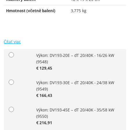
3,775 kg
Hmotnost (včetně balení)
Čítať viac
Výkon: DV193-20E – dT 20/40K - 16/26 kW
Zvoľte variant
(9548)
€
129,45
Výkon: DV193-30E – dT 20/40K - 24/38 kW
(9549)
€
166,43
Výkon: DV193-45E – dT 20/40K - 35/58 kW
(9550)
€
216,91