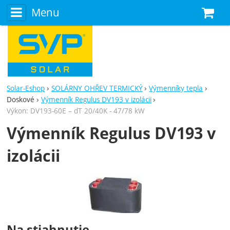
Menu
N
Solar-Eshop
SOLÁRNY OHŘEV TERMICKÝ
Výmenníky tepla
Doskové
Výmenník Regulus DV193 v izolácii
Výkon: DV193-60E – dT 20/40K - 47/78 kW
Výmenník Regulus DV193 v
izolácii
Fotografie