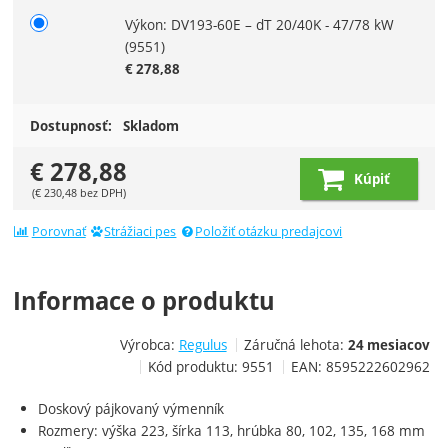
Výkon: DV193-60E – dT 20/40K - 47/78 kW
(9551)
€
278,88
Dostupnosť:
Skladom
€
278,88
Kúpiť
(
€
230,48
bez DPH)
Porovnať
Strážiaci pes
Položiť otázku predajcovi
Informace o produktu
Výrobca:
Regulus
Záručná lehota:
24 mesiacov
Kód produktu:
9551
EAN:
8595222602962
Doskový
pájkovaný
výmenník
Rozmery
:
výška
223
,
šírka
113
,
hrúbka
80
,
102
,
135
,
168
mm