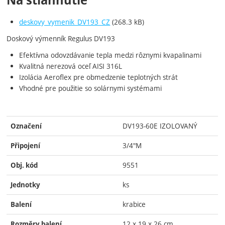
Na stiahnutie
deskovy_vymenik_DV193_CZ
(268.3 kB)
Doskový
výmenník
Regulus
DV193
Efektívna
odovzdávanie
tepla
medzi
rôznymi
kvapalinami
Kvalitná
nerezová
oceľ
AISI
316L
Izolácia
Aeroflex
pre obmedzenie
teplotných
strát
Vhodné
pre použitie so
solárnymi
systémami
DV193-60E IZOLOVANÝ
Označení
3/4"M
Připojení
9551
Obj. kód
ks
Jednotky
krabice
Balení
12 x 19 x 26 cm
Rozměry balení