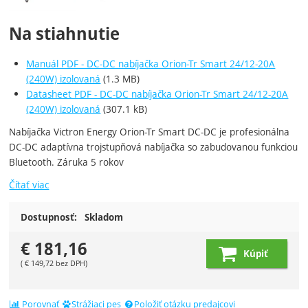
Na stiahnutie
Manuál PDF - DC-DC nabíjačka Orion-Tr Smart 24/12-20A
(240W) izolovaná
(1.3 MB)
Datasheet PDF - DC-DC nabíjačka Orion-Tr Smart 24/12-20A
(240W) izolovaná
(307.1 kB)
Nabíjačka Victron Energy Orion-Tr Smart DC-DC je profesionálna
DC-DC adaptívna trojstupňová nabíjačka so zabudovanou funkciou
Bluetooth. Záruka 5 rokov
Čítať viac
Dostupnosť:
Skladom
€
181,16
Kúpiť
(
€
149,72
bez DPH)
Porovnať
Strážiaci pes
Položiť otázku predajcovi