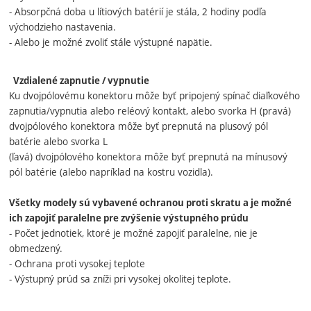
- Absorpčná doba u lítiových batérií je stála, 2 hodiny podľa
východzieho nastavenia.
- Alebo je možné zvoliť stále výstupné napätie.
Vzdialené zapnutie / vypnutie
Ku dvojpólovému konektoru môže byť pripojený spínač diaľkového
zapnutia/vypnutia alebo reléový kontakt, alebo svorka H (pravá)
dvojpólového konektora môže byť prepnutá na plusový pól
batérie alebo svorka L
(ľavá) dvojpólového konektora môže byť prepnutá na mínusový
pól batérie (alebo napríklad na kostru vozidla).
Všetky modely sú vybavené ochranou proti skratu a je možné
ich zapojiť paralelne pre zvýšenie výstupného prúdu
- Počet jednotiek, ktoré je možné zapojiť paralelne, nie je
obmedzený.
- Ochrana proti vysokej teplote
- Výstupný prúd sa zníži pri vysokej okolitej teplote.