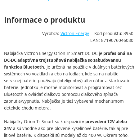
Informace o produktu
Výrobca:
Victron Energy
Kód produktu:
3950
EAN:
8719076046080
Nabíjačka Victron Energy Orion-Tr Smart DC-DC je
profesionálna
DC-DC adaptívna trojstupňová nabíjačka so zabudovanou
. Je určená na použitie v duálnych batériových
funkciou Bluetooth
systémoch vo vozidlách alebo na lodiach, kde sa na nabitie
servisnej batérie používajú (inteligentný) alternátor a štartovacie
batérie. Jednotku je možné monitorovať a programovať cez
Bluetooth a ovládať diaľkovo pomocou diaľkového spínača
zapnutia/vypnutia. Nabíjačka je tiež vybavená mechanizmom
detekcie chodu motora.
Nabíjačky Orion Tr-Smart sú k dispozícii v
prevedení 12V alebo
a sú vhodné ako pre olovené kyselinové batérie, tak aj pre
24V
lítiové batérie. K dispozícii sú modely až do 400 W. Okrem toho,