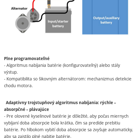
Plne programovateľné
- Algoritmus nabíjania batérie (konfigurovateľný) alebo stály
výstup.
- Kompatibilita so šikovným alternátorom: mechanizmus detekcie
chodu motora.
Adaptívny trojstupňový algoritmus nabíjania: rýchle –
absorpčné – plávajúce
- Pre olovené kyselinové batérie je dôležité, aby počas miernych
vybíjaní doba absorpcie bola krátka, čím sa predíde prebitiu
batérie. Po hlbokom vybití doba absorpcie sa zvyšuje automaticky,
aby sa zaistilo plné nabitie batérie.