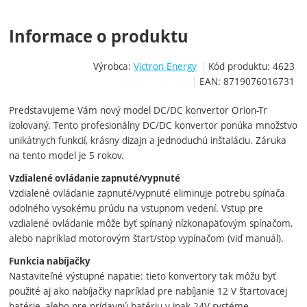
Informace o produktu
Výrobca:
Victron Energy
Kód produktu:
4623
EAN:
8719076016731
Predstavujeme Vám nový model DC/DC konvertor Orion-Tr
izolovaný. Tento profesionálny DC/DC konvertor ponúka množstvo
unikátnych funkcií, krásny dizajn a jednoduchú inštaláciu. Záruka
na tento model je 5 rokov.
Vzdialené ovládanie zapnuté/vypnuté
Vzdialené ovládanie zapnuté/vypnuté eliminuje potrebu spínača
odolného vysokému prúdu na vstupnom vedení. Vstup pre
vzdialené ovládanie môže byť spínaný nízkonapäťovým spínačom,
alebo napríklad motorovým štart/stop vypínačom (viď manuál).
Funkcia nabíjačky
Nastaviteľné výstupné napätie: tieto konvertory tak môžu byť
použité aj ako nabíjačky napríklad pre nabíjanie 12 V štartovacej
batérie, alebo pre prídavnú batériu v inak 24V systéme.