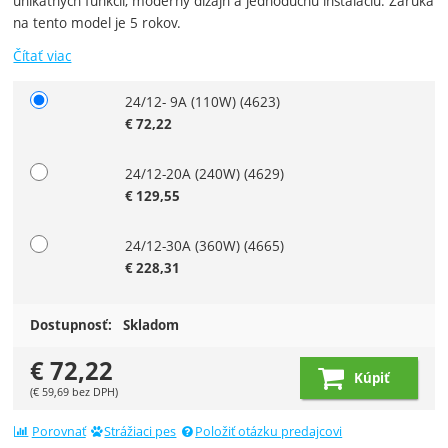
unikátnych funkcií, moderný dizajn a jednoduchú inštaláciu. Záruka
na tento model je 5 rokov.
Čítať viac
24/12- 9A (110W)
(4623)
Zvoľte variant
€
72,22
24/12-20A (240W)
(4629)
€
129,55
24/12-30A (360W)
(4665)
€
228,31
Dostupnosť:
Skladom
€
72,22
Kúpiť
(
€
59,69
bez DPH)
Porovnať
Strážiaci pes
Položiť otázku predajcovi