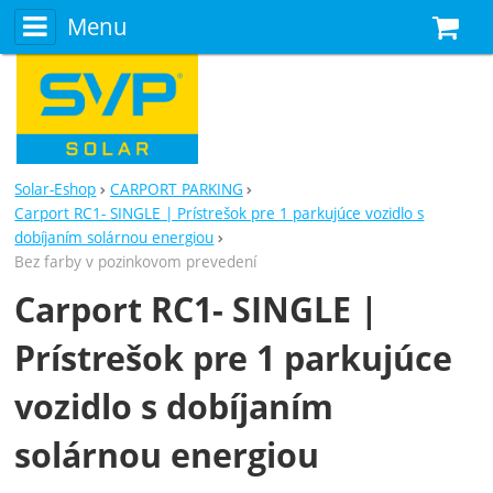
Menu
N
Solar-Eshop
CARPORT PARKING
Carport RC1- SINGLE | Prístrešok pre 1 parkujúce vozidlo s
dobíjaním solárnou energiou
Bez farby v pozinkovom prevedení
Carport RC1- SINGLE |
Prístrešok pre 1 parkujúce
vozidlo s dobíjaním
solárnou energiou