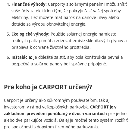
Carporty s solárnymi panelmi môžu znížiť
Finančné výhody:
vaše účty za elektrinu tým, že pokryjú časť vašej spotreby
elektriny. Tiež môžete mať nárok na daňové úľavy alebo
dotácie za výrobu obnoviteľnej energie.
Použitie solárnej energie namiesto
Ekologické výhody:
fosílnych palív pomáha znižovať emisie skleníkových plynov a
prispieva k ochrane životného prostredia.
Je dôležité zaistiť, aby bola konštrukcia pevná a
Inštalácia:
bezpečná a solárne panely boli správne pripojené.
Pre koho je CARPORT určený?
Carport je určený ako súkromným používateľom, tak aj
investorom v rámci veľkoplošných parkovísk.
CARPORT je v
pre jedno
základnom prevedení ponúkaný v dvoch variantoch
alebo dve parkujúce vozidlá. Ďalej je možné tento systém rozšíriť
pre spoločnosti s dopytom firemného parkovania.