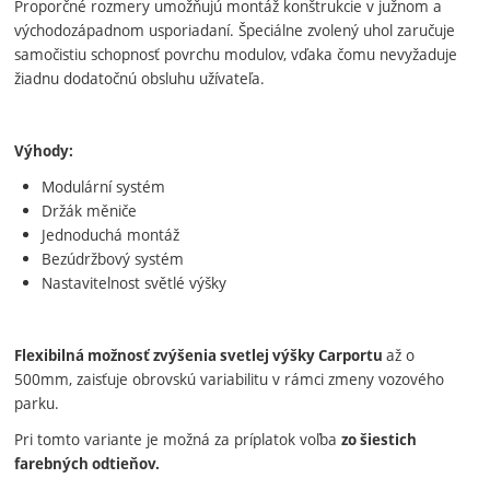
Proporčné rozmery umožňujú montáž konštrukcie v južnom a
východozápadnom usporiadaní. Špeciálne zvolený uhol zaručuje
samočistiu schopnosť povrchu modulov, vďaka čomu nevyžaduje
žiadnu dodatočnú obsluhu užívateľa.
Výhody:
Modulární systém
Držák měniče
Jednoduchá montáž
Bezúdržbový systém
Nastavitelnost světlé výšky
až o
Flexibilná možnosť zvýšenia svetlej výšky Carportu
500mm, zaisťuje obrovskú variabilitu v rámci zmeny vozového
parku.
Pri tomto variante je možná za príplatok voľba
zo šiestich
farebných odtieňov.