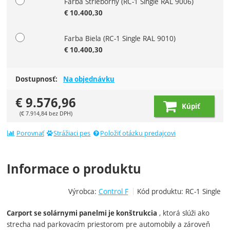
Farba Strieborný
(RC-1 Single RAL 9006)
€
10.400,30
Farba Biela
(RC-1 Single RAL 9010)
€
10.400,30
Dostupnosť:
Na objednávku
€
9.576,96
Kúpiť
(
€
7.914,84
bez DPH)
Porovnať
Strážiaci pes
Položiť otázku predajcovi
Informace o produktu
Výrobca:
Control F
Kód produktu:
RC-1 Single
, ktorá slúži ako
Carport se solárnymi panelmi je konštrukcia
strecha nad parkovacím priestorom pre automobily a zároveň