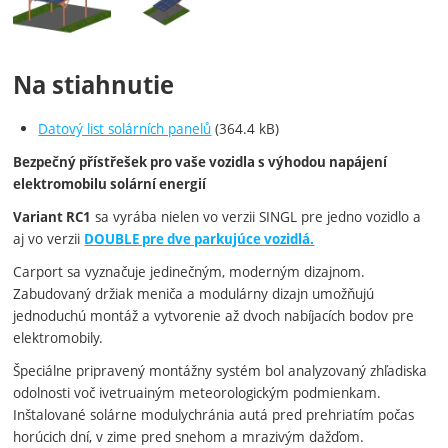
Na stiahnutie
Datový list solárních panelů
(364.4 kB)
Bezpečný přístřešek pro vaše vozidla s výhodou napájení
elektromobilu solární energií
sa vyrába nielen vo verzii SINGL pre jedno vozidlo a
Variant RC1
aj vo verzii
DOUBLE pre dve parkujúce vozidlá.
Carport sa vyznačuje jedinečným, moderným dizajnom.
Zabudovaný držiak meniča a modulárny dizajn umožňujú
jednoduchú montáž a vytvorenie až dvoch nabíjacích bodov pre
elektromobily.
Špeciálne pripravený montážny systém bol analyzovaný zhľadiska
odolnosti voč ivetruainým meteorologickým podmienkam.
Inštalované solárne modulychránia autá pred prehriatím počas
horúcich dní, v zime pred snehom a mrazivým dažďom.