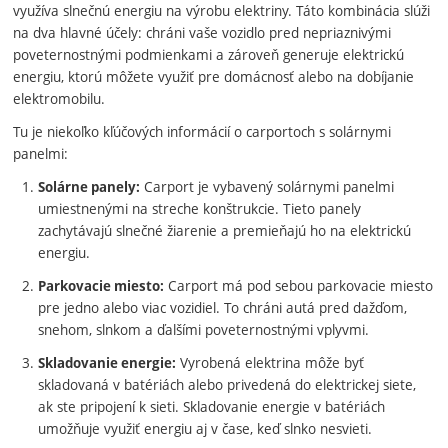
využíva slnečnú energiu na výrobu elektriny. Táto kombinácia slúži
na dva hlavné účely: chráni vaše vozidlo pred nepriaznivými
poveternostnými podmienkami a zároveň generuje elektrickú
energiu, ktorú môžete využiť pre domácnosť alebo na dobíjanie
elektromobilu.
Tu je niekoľko kľúčových informácií o carportoch s solárnymi
panelmi:
Carport je vybavený solárnymi panelmi
Solárne panely:
umiestnenými na streche konštrukcie. Tieto panely
zachytávajú slnečné žiarenie a premieňajú ho na elektrickú
energiu.
Carport má pod sebou parkovacie miesto
Parkovacie miesto:
pre jedno alebo viac vozidiel. To chráni autá pred dažďom,
snehom, slnkom a ďalšími poveternostnými vplyvmi.
Vyrobená elektrina môže byť
Skladovanie energie:
skladovaná v batériách alebo privedená do elektrickej siete,
ak ste pripojení k sieti. Skladovanie energie v batériách
umožňuje využiť energiu aj v čase, keď slnko nesvieti.