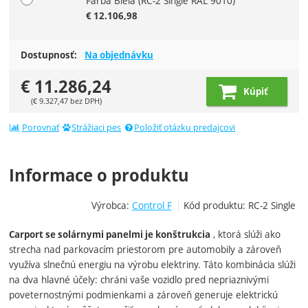
Farba Biela
(RC-2 Single RAL 9010)
€
12.106,98
Dostupnosť:
Na objednávku
€
11.286,24
Kúpiť
(
€
9.327,47
bez DPH)
Porovnať
Strážiaci pes
Položiť otázku predajcovi
Informace o produktu
Výrobca:
Control F
Kód produktu:
RC-2 Single
, ktorá slúži ako
Carport se solárnymi panelmi je konštrukcia
strecha nad parkovacím priestorom pre automobily a zároveň
využíva slnečnú energiu na výrobu elektriny. Táto kombinácia slúži
na dva hlavné účely: chráni vaše vozidlo pred nepriaznivými
poveternostnými podmienkami a zároveň generuje elektrickú