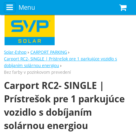
Menu
N
Solar-Eshop
CARPORT PARKING
Carport RC2- SINGLE | Prístrešok pre 1 parkujúce vozidlo s
dobíjaním solárnou energiou
Bez farby v pozinkovom prevedení
Carport RC2- SINGLE |
Prístrešok pre 1 parkujúce
vozidlo s dobíjaním
solárnou energiou