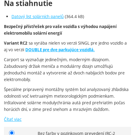
Na stiahnutie
Datový list solárních panelů
(364.4 kB)
Bezpečný přístřešek pro vaše vozidla s výhodou napájení
elektromobilu solární energií
sa vyrába nielen vo verzii SINGL pre jedno vozidlo a
Variant RC2
aj vo verzii
DOUBLE pre dve parkujúce vozidlá.
Carport sa vyznačuje jedinečným, moderným dizajnom.
Zabudovaný držiak meniča a modulárny dizajn umožňujú
jednoduchú montáž a vytvorenie až dvoch nabíjacích bodov pre
elektromobily.
Špeciálne pripravený montážny systém bol analyzovaný zhľadiska
odolnosti voč ivetruainým meteorologickým podmienkam.
Inštalované solárne modulychránia autá pred prehriatím počas
horúcich dní, v zime pred snehom a mrazivým dažďom.
Čítať viac
Bez farby v pozinkovom prevedení
(RC-2