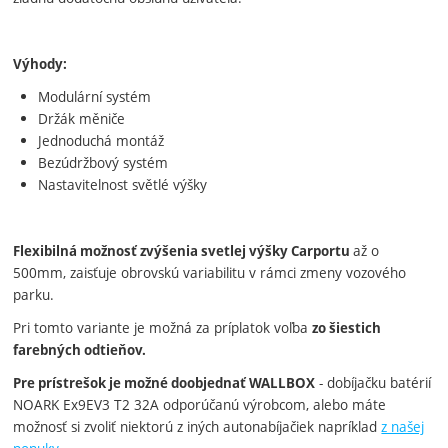
Výhody:
Modulární systém
Držák měniče
Jednoduchá montáž
Bezúdržbový systém
Nastavitelnost světlé výšky
až o
Flexibilná možnosť zvýšenia svetlej výšky Carportu
500mm, zaisťuje obrovskú variabilitu v rámci zmeny vozového
parku.
Pri tomto variante je možná za príplatok voľba
zo šiestich
farebných odtieňov.
- dobíjačku batérií
Pre prístrešok je možné doobjednať WALLBOX
NOARK Ex9EV3 T2 32A odporúčanú výrobcom, alebo máte
možnosť si zvoliť niektorú z iných autonabíjačiek napríklad
z našej