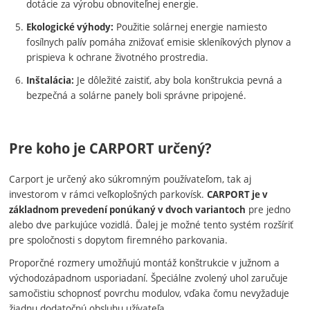
dotácie za výrobu obnoviteľnej energie.
Použitie solárnej energie namiesto
Ekologické výhody:
fosílnych palív pomáha znižovať emisie skleníkových plynov a
prispieva k ochrane životného prostredia.
Je dôležité zaistiť, aby bola konštrukcia pevná a
Inštalácia:
bezpečná a solárne panely boli správne pripojené.
Pre koho je CARPORT určený?
Carport je určený ako súkromným používateľom, tak aj
investorom v rámci veľkoplošných parkovísk.
CARPORT je v
pre jedno
základnom prevedení ponúkaný v dvoch variantoch
alebo dve parkujúce vozidlá. Ďalej je možné tento systém rozšíriť
pre spoločnosti s dopytom firemného parkovania.
Proporčné rozmery umožňujú montáž konštrukcie v južnom a
východozápadnom usporiadaní. Špeciálne zvolený uhol zaručuje
samočistiu schopnosť povrchu modulov, vďaka čomu nevyžaduje
žiadnu dodatočnú obsluhu užívateľa.