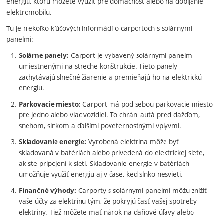
energiu, ktorú môžete využiť pre domácnosť alebo na dobíjanie
elektromobilu.
Tu je niekoľko kľúčových informácií o carportoch s solárnymi
panelmi:
Carport je vybavený solárnymi panelmi
Solárne panely:
umiestnenými na streche konštrukcie. Tieto panely
zachytávajú slnečné žiarenie a premieňajú ho na elektrickú
energiu.
Carport má pod sebou parkovacie miesto
Parkovacie miesto:
pre jedno alebo viac vozidiel. To chráni autá pred dažďom,
snehom, slnkom a ďalšími poveternostnými vplyvmi.
Vyrobená elektrina môže byť
Skladovanie energie:
skladovaná v batériách alebo privedená do elektrickej siete,
ak ste pripojení k sieti. Skladovanie energie v batériách
umožňuje využiť energiu aj v čase, keď slnko nesvieti.
Carporty s solárnymi panelmi môžu znížiť
Finančné výhody:
vaše účty za elektrinu tým, že pokryjú časť vašej spotreby
elektriny. Tiež môžete mať nárok na daňové úľavy alebo