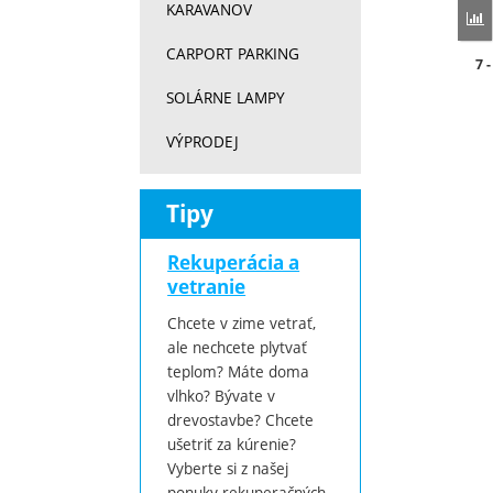
KARAVANOV
P
CARPORT PARKING
Do
7 
SOLÁRNE LAMPY
VÝPRODEJ
Tipy
Rekuperácia a
vetranie
Chcete v zime vetrať,
ale nechcete plytvať
teplom? Máte doma
vlhko? Bývate v
drevostavbe? Chcete
ušetriť za kúrenie?
Vyberte si z našej
ponuky rekuperačných