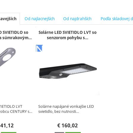
Od najlacnejších
Od najdrahších
Podľa skladovej 
avejších
y
D SVIETIDLO so
Solárne LED SVIETIDLO LVT so
a súmrakovým…
senzorom pohybu s…
VIETIDLO LVT
Solárne napájané vonkajšie LED
ýrobcu CENTURY s…
svietidlo, bez nutnosti…
41,12
€
160,02