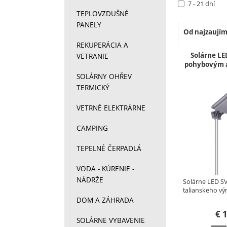
7 - 21 dní
TEPLOVZDUŠNÉ
PANELY
Od najzaujím
REKUPERÁCIA A
Produkt
Solárne LE
VETRANIE
pohybovým 
SOLÁRNY OHŘEV
TERMICKÝ
VETRNÉ ELEKTRÁRNE
CAMPING
TEPELNÉ ČERPADLÁ
VODA - KÚRENIE -
NÁDRŽE
Solárne LED S
talianskeho v
DOM A ZÁHRADA
€
1
SOLÁRNE VYBAVENIE