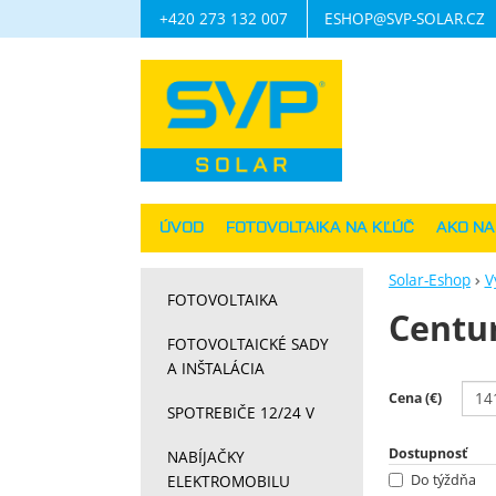
+420 273 132 007
ESHOP@SVP-SOLAR.CZ
Navigácia
ÚVOD
FOTOVOLTAIKA NA KĽÚČ
AKO N
Solar-Eshop
V
FOTOVOLTAIKA
Centu
FOTOVOLTAICKÉ SADY
A INŠTALÁCIA
Filtrov
Cena (€)
SPOTREBIČE 12/24 V
Dostupnosť
NABÍJAČKY
ELEKTROMOBILU
Do týždňa