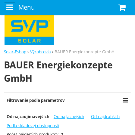
Menu
N
Solar-Eshop
Výrobcovia
BAUER Energiekonzepte GmbH
BAUER Energiekonzepte
GmbH
Filtrovanie podľa parametrov
Cena (€)
Extra
-
Od najlacnejších
Od najdrahších
Od najzaujímavejších
Doporučujeme
Akce
Podľa skladovej dostupnosti
Výprodej
Počet nájdených produktov:
2