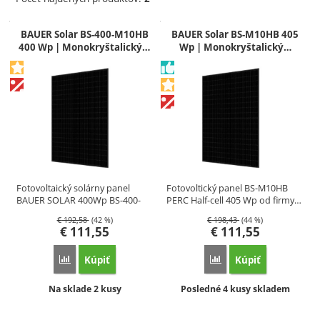
Produkty
BAUER Solar BS-400-M10HB
BAUER Solar BS-M10HB 405
400 Wp | Monokryštalický…
Wp | Monokryštalický…
Fotovoltaický solárny panel
Fotovoltický panel BS-M10HB
BAUER SOLAR 400Wp BS-400-
PERC Half-cell 405 Wp od firmy…
M10HB…
€
192,58
(42 %)
€
198,43
(44 %)
€
111,55
€
111,55
Kúpiť
Kúpiť
Porovnať
Porovnať
Dostupnosť:
Dostupnosť:
Na sklade 2 kusy
Posledné 4 kusy skladem