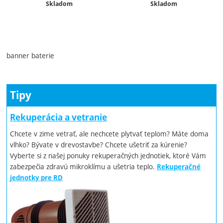
Dostupnosť:
Dostupnosť:
Skladom
Skladom
banner baterie
Tipy
Rekuperácia a vetranie
Chcete v zime vetrať, ale nechcete plytvať teplom? Máte doma
vlhko? Bývate v drevostavbe? Chcete ušetriť za kúrenie?
Vyberte si z našej ponuky rekuperačných jednotiek, ktoré Vám
zabezpečia zdravú mikroklímu a ušetria teplo.
Rekuperačné
jednotky pre RD