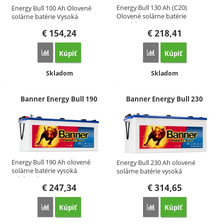
Energy Bull 130 Ah (C20)
Energy Bull 100 Ah Olovené
Olovené solárne batérie
solárne batérie Vysoká
Vysoká…
odolnosť…
€
154,24
€
218,41
Kúpiť
Kúpiť
Porovnať
Porovnať
Dostupnosť:
Dostupnosť:
Skladom
Skladom
Banner Energy Bull 190
Banner Energy Bull 230
Energy Bull 190 Ah olovené
Energy Bull 230 Ah olovené
solárne batérie vysoká
solárne batérie vysoká
odolnosť…
odolnosť…
€
247,34
€
314,65
Kúpiť
Kúpiť
Porovnať
Porovnať