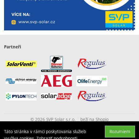
Partneři
© 2026 SVP Solar s.r.o.
beží na
Shopio
Táto stránka v rámci poskytovania služieb
Rozumiem
Hore
využíva cookies.
Zobraziť podrobnosti