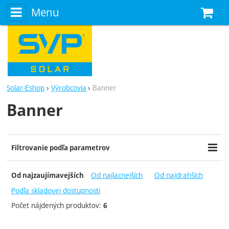
Menu
N
Solar-Eshop
Výrobcovia
Banner
Banner
Zobraziť viac
Filtrovanie podľa parametrov
Cena (€)
Dostupnosť
-
Od najlacnejších
Od najdrahších
Od najzaujímavejších
Skladom
Podľa skladovej dostupnosti
Počet nájdených produktov:
6