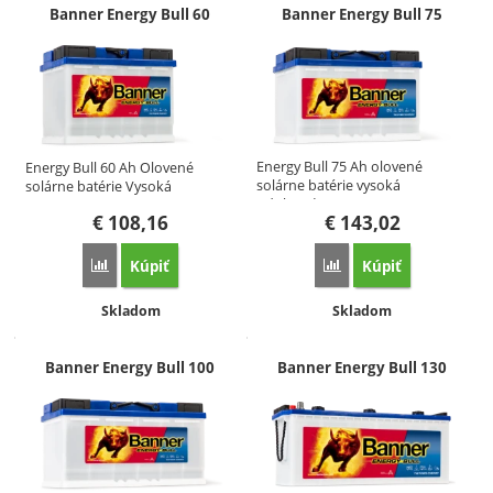
Produkty
Banner Energy Bull 60
Banner Energy Bull 75
Energy Bull 75 Ah olovené
Energy Bull 60 Ah Olovené
solárne batérie vysoká
solárne batérie Vysoká
odolnosť…
odolnosť…
€
108,16
€
143,02
Kúpiť
Kúpiť
Porovnať
Porovnať
Dostupnosť:
Dostupnosť:
Skladom
Skladom
Banner Energy Bull 100
Banner Energy Bull 130