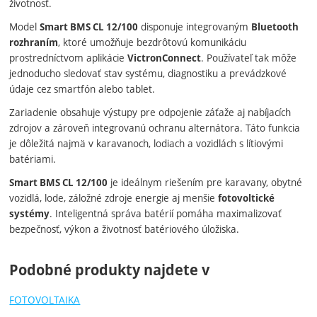
životnosť.
Model
disponuje integrovaným
Smart BMS CL 12/100
Bluetooth
, ktoré umožňuje bezdrôtovú komunikáciu
rozhraním
prostredníctvom aplikácie
. Používateľ tak môže
VictronConnect
jednoducho sledovať stav systému, diagnostiku a prevádzkové
údaje cez smartfón alebo tablet.
Zariadenie obsahuje výstupy pre odpojenie záťaže aj nabíjacích
zdrojov a zároveň integrovanú ochranu alternátora. Táto funkcia
je dôležitá najmä v karavanoch, lodiach a vozidlách s lítiovými
batériami.
je ideálnym riešením pre karavany, obytné
Smart BMS CL 12/100
vozidlá, lode, záložné zdroje energie aj menšie
fotovoltické
. Inteligentná správa batérií pomáha maximalizovať
systémy
bezpečnosť, výkon a životnosť batériového úložiska.
Podobné produkty najdete v
FOTOVOLTAIKA