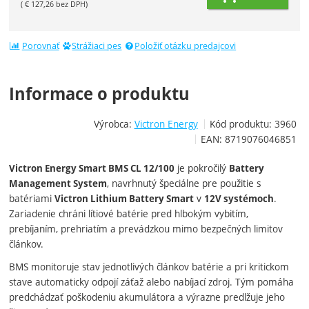
(
€
127,26
bez DPH)
Porovnať
Strážiaci pes
Položiť otázku predajcovi
Informace o produktu
Výrobca:
Victron Energy
Kód produktu:
3960
EAN:
8719076046851
je pokročilý
Victron Energy Smart BMS CL 12/100
Battery
, navrhnutý špeciálne pre použitie s
Management System
batériami
v
.
Victron Lithium Battery Smart
12V systémoch
Zariadenie chráni lítiové batérie pred hlbokým vybitím,
prebíjaním, prehriatím a prevádzkou mimo bezpečných limitov
článkov.
BMS monitoruje stav jednotlivých článkov batérie a pri kritickom
stave automaticky odpojí záťaž alebo nabíjací zdroj. Tým pomáha
predchádzať poškodeniu akumulátora a výrazne predlžuje jeho