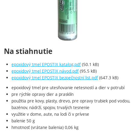
Na stiahnutie
epoxidový tmel EPOSTIX katalog.pdf
(50.1 kB)
epoxidový tmel EPOSTIX návod.pdf
(95.5 kB)
epoxidový tmel EPOSTIX bezpečnostní list.pdf
(647.3 kB)
epoxidový tmel pre utesňovanie netesností a dier v potrubí
pre rýchle opravy dier a prasklín
použitia pre kovy, plasty, drevo, pre opravy trubiek pod vodou,
bazénov, nádrží, spojov, trvalých tesnenie
využitie v dome, aute, na lodi či v prívese
balenie 50 g
hmotnosť (vrátane balenia) 0,06 kg