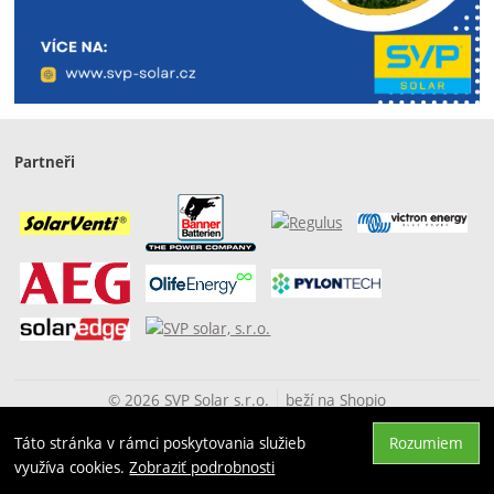
Partneři
© 2026 SVP Solar s.r.o.
beží na
Shopio
Táto stránka v rámci poskytovania služieb
Rozumiem
Hore
využíva cookies.
Zobraziť podrobnosti