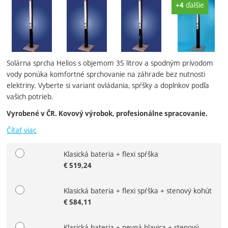
Fotografie
ďalšie
+4
Solárna sprcha Helios s objemom 35 litrov a spodným prívodom
vody ponúka komfortné sprchovanie na záhrade bez nutnosti
elektriny. Vyberte si variant ovládania, spŕšky a doplnkov podľa
vašich potrieb.
Vyrobené v ČR. Kovový výrobok, profesionálne spracovanie.
Čítať viac
Klasická bateria + flexi spŕška
Zvoľte variant
€
519,24
Klasická bateria + flexi spŕška + stenový kohút
€
584,11
Klasická bateria + pevná hlavica + stenový