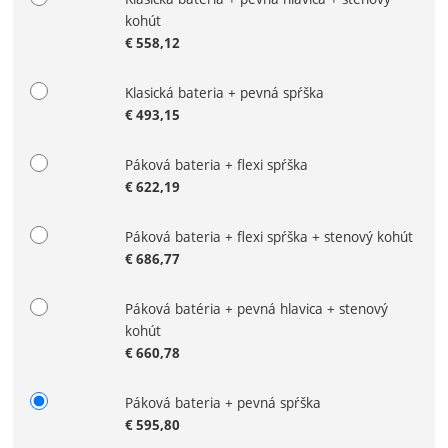
kohút
€
558,12
Klasická bateria + pevná spŕška
€
493,15
Páková bateria + flexi spŕška
€
622,19
Páková bateria + flexi spŕška + stenový kohút
€
686,77
Páková batéria + pevná hlavica + stenový
kohút
€
660,78
Páková bateria + pevná spŕška
€
595,80