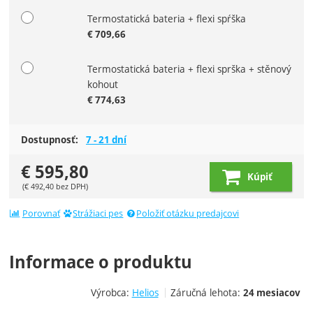
Termostatická bateria + flexi spŕška
€
709,66
Termostatická bateria + flexi sprška + stěnový
kohout
€
774,63
Dostupnosť:
7 - 21 dní
€
595,80
Kúpiť
(
€
492,40
bez DPH)
Porovnať
Strážiaci pes
Položiť otázku predajcovi
Informace o produktu
Výrobca:
Helios
Záručná lehota:
24 mesiacov