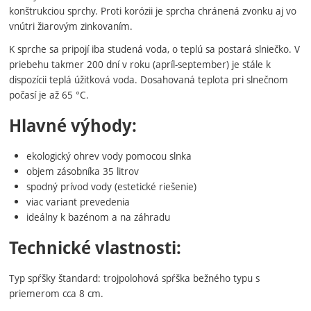
konštrukciou sprchy. Proti korózii je sprcha chránená zvonku aj vo
vnútri žiarovým zinkovaním.
K sprche sa pripojí iba studená voda, o teplú sa postará slniečko. V
priebehu takmer 200 dní v roku (apríl-september) je stále k
dispozícii teplá úžitková voda. Dosahovaná teplota pri slnečnom
počasí je až 65 °C.
Hlavné výhody:
ekologický ohrev vody pomocou slnka
objem zásobníka 35 litrov
spodný prívod vody (estetické riešenie)
viac variant prevedenia
ideálny k bazénom a na záhradu
Technické vlastnosti:
Typ spŕšky štandard: trojpolohová spŕška bežného typu s
priemerom cca 8 cm.