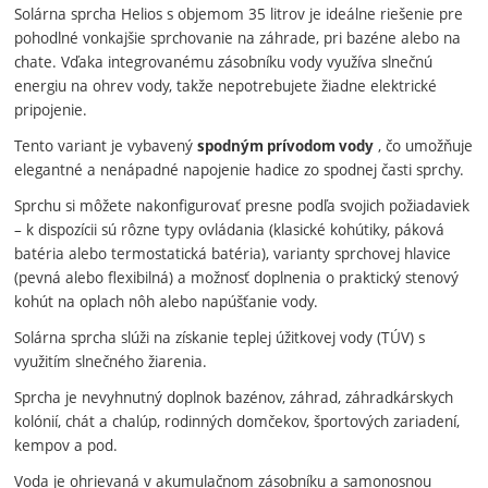
Solárna sprcha Helios s objemom 35 litrov je ideálne riešenie pre
pohodlné vonkajšie sprchovanie na záhrade, pri bazéne alebo na
chate. Vďaka integrovanému zásobníku vody využíva slnečnú
energiu na ohrev vody, takže nepotrebujete žiadne elektrické
pripojenie.
Tento variant je vybavený
, čo umožňuje
spodným prívodom vody
elegantné a nenápadné napojenie hadice zo spodnej časti sprchy.
Sprchu si môžete nakonfigurovať presne podľa svojich požiadaviek
– k dispozícii sú rôzne typy ovládania (klasické kohútiky, páková
batéria alebo termostatická batéria), varianty sprchovej hlavice
(pevná alebo flexibilná) a možnosť doplnenia o praktický stenový
kohút na oplach nôh alebo napúšťanie vody.
Solárna sprcha slúži na získanie teplej úžitkovej vody (TÚV) s
využitím slnečného žiarenia.
Sprcha je nevyhnutný doplnok bazénov, záhrad, záhradkárskych
kolónií, chát a chalúp, rodinných domčekov, športových zariadení,
kempov a pod.
Voda je ohrievaná v akumulačnom zásobníku a samonosnou