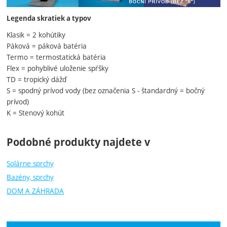
Legenda skratiek a typov
Klasik = 2 kohútiky
Páková = páková batéria
Termo = termostatická batéria
Flex = pohyblivé uloženie spŕšky
TD = tropický dážď
S = spodný prívod vody (bez označenia S - štandardný = bočný
prívod)
K = Stenový kohút
Podobné produkty najdete v
Solárne sprchy
Bazény, sprchy
DOM A ZÁHRADA