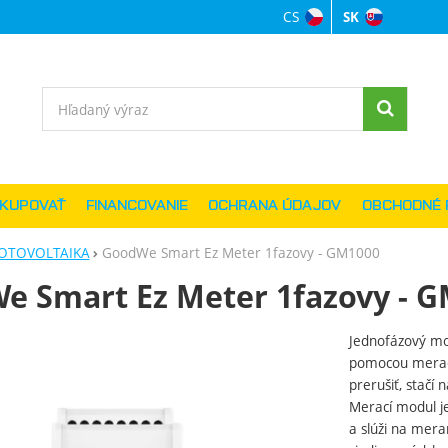
CS
SK
Jazyková verzi
Vyhľadávanie
AKUPOVAŤ
FINANCOVANIE
OCHRANA ÚDAJOV
OBCHODNÉ 
OTOVOLTAIKA
GoodWe Smart Ez Meter 1fazovy - GM1000
e Smart Ez Meter 1fazovy - 
Jednofázový m
ie
pomocou meracíc
prerušiť, stačí
Merací modul j
a slúži na mer