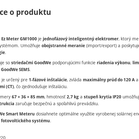
ce o produktu
je
, ktorý me
 Ez Meter GM1000
jednofázový inteligentný elektromer
 systémom. Umožňuje
(import/export) a poskytuj
obojstranné meranie
.
gie
uje so
podporujúcimi funkcie
,
striedačmi GoodWe
riadenia výkonu
lim
l
.
GoodWe SEMS
je určený pre
, zvláda
a
0
1-fázové inštalácie
maximálny prúd do 120 A
, čo zjednodušuje inštaláciu.
mi (CT)
zmery
, hmotnosť
a
umožňujú
67 × 36 × 85 mm
2,7 kg
stupeň krytia IP20
zaručuje bezpečnú a spoľahlivú prevádzku.
trukcia
dosiahnete optimálne využitie vyrobenej solárnej ene
We Smart Meteru
o
.
fotovoltického systému
P20