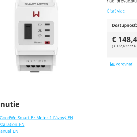
riadi prevádzk
Čítať viac
Dostupnosť:
€
148,
(
€
122,69
bez D
Porovnať
hnutie
 GoodWe Smart Ez Meter 1.Fázový EN
tallation_EN
anual_EN