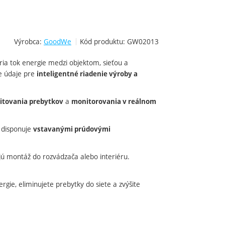
Výrobca:
GoodWe
Kód produktu:
GW02013
ria tok energie medzi objektom, sieťou a
e údaje pre
inteligentné riadenie výroby a
a
itovania prebytkov
monitorovania v reálnom
 disponuje
vstavanými prúdovými
 montáž do rozvádzača alebo interiéru.
rgie, eliminujete prebytky do siete a zvýšite