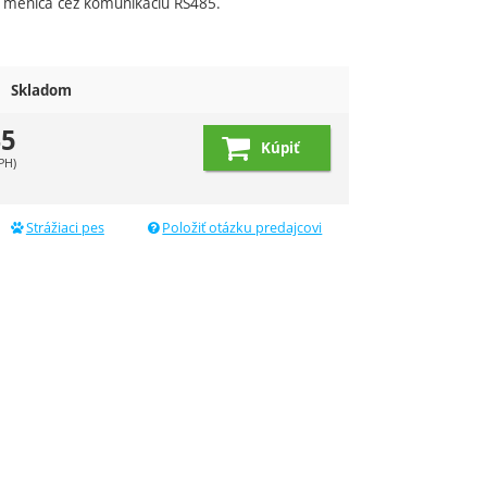
u meniča cez komunikáciu RS485.
Skladom
45
Kúpiť
PH)
Strážiaci pes
Položiť otázku predajcovi