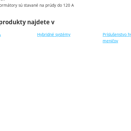
ormátory sú stavané na prúdy do 120 A
produkty najdete v
A
Hybridné systémy
Príslušenstvo h
meničov