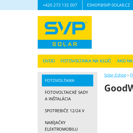
+420 273 132 007
ESHOP@SVP-SOLAR.CZ
Navigácia
ÚVOD
FOTOVOLTAIKA NA KĽÚČ
AKO N
Solar-Eshop
F
FOTOVOLTAIKA
GoodW
FOTOVOLTAICKÉ SADY
A INŠTALÁCIA
Fotograf
SPOTREBIČE 12/24 V
NABÍJAČKY
ELEKTROMOBILU