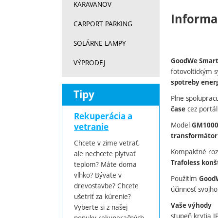
KARAVANOV
Informa
CARPORT PARKING
SOLÁRNE LAMPY
GoodWe Smart
VÝPRODEJ
fotovoltickým
spotreby ener
Tipy
Plne spoluprac
cez portá
čase
Rekuperácia a
Model
GM100
vetranie
transformátor
Chcete v zime vetrať,
Kompaktné ro
ale nechcete plytvať
Trafoless konš
teplom? Máte doma
vlhko? Bývate v
Použitím
Good
drevostavbe? Chcete
účinnosť svojh
ušetriť za kúrenie?
Vaše výhody
Vyberte si z našej
stupeň krytia I
ponuky rekuperačných