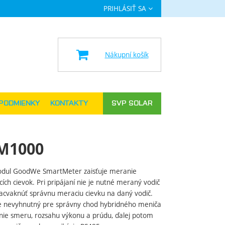
PRIHLÁSIŤ SA
a
Nákupní košík
PODMIENKY
KONTAKTY
SVP SOLAR
GM1000
odul GoodWe SmartMeter zaisťuje meranie
h cievok. Pri pripájaní nie je nutné meraný vodič
 nacvaknúť správnu meraciu cievku na daný vodič.
e nevyhnutný pre správny chod hybridného meniča
anie smeru, rozsahu výkonu a prúdu, ďalej potom