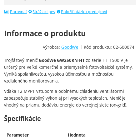
Porovnať
Strážiaci pes
Položiť otázku predajcovi
Informace o produktu
Výrobca:
GoodWe
Kód produktu:
02-600074
Trojfázový menič
zo série HT 1500 V je
GoodWe GW250KN-HT
určený pre veľké komerčné a priemyselné fotovoltaické systémy.
Vyniká spoľahlivosťou, vysokou účinnosťou a možnosťou
vzdialeného monitorovania.
Vďaka 12 MPPT vstupom a odolnému chladeniu ventilátormi
zabezpečuje stabilný výkon aj pri vysokých teplotách. Menič je
vhodný na priamu dodávku energie do verejnej siete (on-grid).
Špecifikácie
Parameter
Hodnota