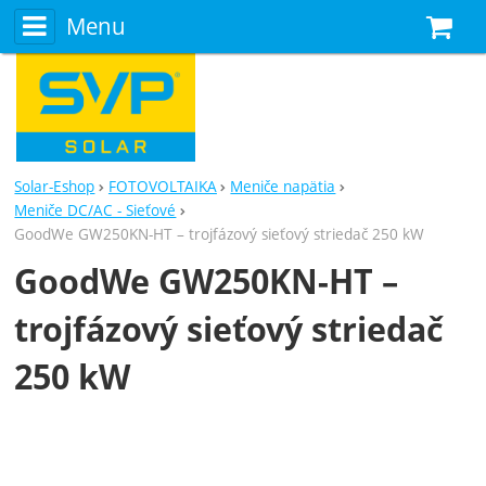
Menu
N
Solar-Eshop
FOTOVOLTAIKA
Meniče napätia
Meniče DC/AC - Sieťové
GoodWe GW250KN-HT – trojfázový sieťový striedač 250 kW
GoodWe GW250KN-HT –
trojfázový sieťový striedač
250 kW
Fotografie