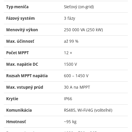
Sieťový (on-grid)
Typ meniča
3 fázy
Fázový systém
250 000 VA (250 kW)
Menovitý výkon
až 99 %
Max. účinnosť
12 ×
Počet MPPT
1500 V
Max. napätie DC
600 – 1450 V
Rozsah MPPT napätia
30 A na MPPT
Max. vstupný prúd
IP66
Krytie
RS485, Wi-Fi/4G (voliteľné)
Komunikácia
~95 kg
Hmotnosť