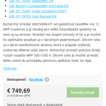
GW_HT 1500V_Datasheet_EN
GW_Battery Compatibility Overview-EN
GW_HT 1500V_Quick Installation-POLY
GW_HT 1500V_User Manual-EN
Komerčný striedač GW250KN-HT od spoločnosti GoodWe má 12
MPP trackerov a je vhodný pre veľké fotovoltaické systémy na
zemi aj na streche. Striedač má stupeň ochrany IP 66 a je možné
ho optimálne používať aj v náročných podmienkach. Okrem toho
sú v skrini nainštalované senzory, ktoré v prípade zvýšenej
vnútornej vlhkosti vyšlú alarm. Komerčný striedač pokrýva široký
rozsah napätia MPP 500-1500 V. Okrem toho je možné striedač
ľahko uviesť do prevádzky pomocou aplikácie Solar Go App.
Čítať viac
Nutno zjistit dostupnost u dodavate
Dostupnosť:
Na dotaz
Zobraziť viac
€
749,69
Nemožno kúpiť
(
€
619,58
bez DPH)
Nutno zjistit dostupnost u dodavatele