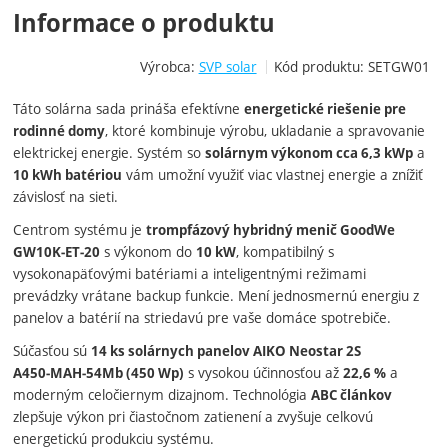
Informace o produktu
Výrobca:
SVP solar
Kód produktu:
SETGW01
Táto solárna sada prináša efektívne
energetické riešenie pre
, ktoré kombinuje výrobu, ukladanie a spravovanie
rodinné domy
elektrickej energie. Systém so
a
solárnym výkonom cca 6,3 kWp
vám umožní využiť viac vlastnej energie a znížiť
10 kWh batériou
závislosť na sieti.
Centrom systému je
trompfázový hybridný menič GoodWe
s výkonom do
, kompatibilný s
GW10K‑ET‑20
10 kW
vysokonapäťovými batériami a inteligentnými režimami
prevádzky vrátane backup funkcie. Mení jednosmernú energiu z
panelov a batérií na striedavú pre vaše domáce spotrebiče.
Súčasťou sú
14 ks solárnych panelov AIKO Neostar 2S
s vysokou účinnosťou až
a
A450‑MAH‑54Mb (450 Wp)
22,6 %
moderným celočiernym dizajnom. Technológia
ABC článkov
zlepšuje výkon pri čiastočnom zatienení a zvyšuje celkovú
energetickú produkciu systému.