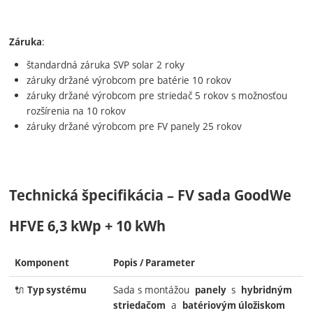
:
Záruka
štandardná záruka SVP solar 2 roky
záruky držané výrobcom pre batérie 10 rokov
záruky držané výrobcom pre striedač 5 rokov s možnosťou
rozšírenia na 10 rokov
záruky držané výrobcom pre FV panely 25 rokov
Technická špecifikácia – FV sada GoodWe
HFVE 6,3 kWp + 10 kWh
Komponent
Popis / Parameter
🔌
Sada s montážou
s
Typ systému
panely
hybridným
a
striedačom
batériovým úložiskom