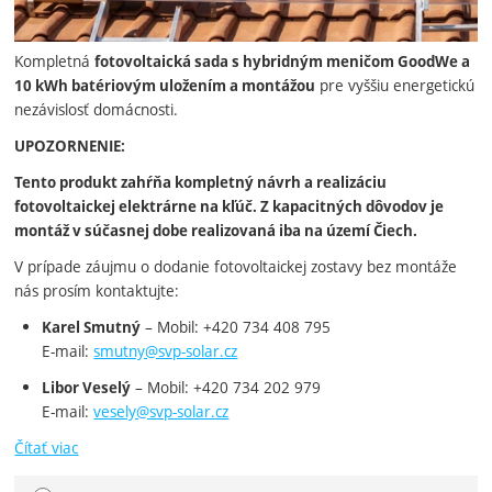
Kompletná
fotovoltaická sada s hybridným meničom GoodWe a
pre vyššiu energetickú
10 kWh batériovým uložením a montážou
nezávislosť domácnosti.
UPOZORNENIE:
Tento produkt zahŕňa kompletný návrh a realizáciu
fotovoltaickej elektrárne na kľúč. Z kapacitných dôvodov je
montáž v súčasnej dobe realizovaná iba na území Čiech.
V prípade záujmu o dodanie fotovoltaickej zostavy bez montáže
nás prosím kontaktujte:
– Mobil: +420 734 408 795
Karel Smutný
E-mail:
smutny@svp-solar.cz
– Mobil: +420 734 202 979
Libor Veselý
E-mail:
vesely@svp-solar.cz
Čítať viac