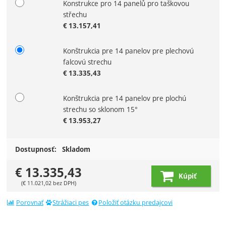
Konstrukce pro 14 panelů pro taškovou
Zvoľte variant
střechu
€
13.157,41
Konštrukcia pre 14 panelov pre plechovú
falcovú strechu
€
13.335,43
Konštrukcia pre 14 panelov pre plochú
strechu so sklonom 15°
€
13.953,27
Dostupnosť:
Skladom
€
13.335,43
Kúpiť
(
€
11.021,02
bez DPH)
Porovnať
Strážiaci pes
Položiť otázku predajcovi