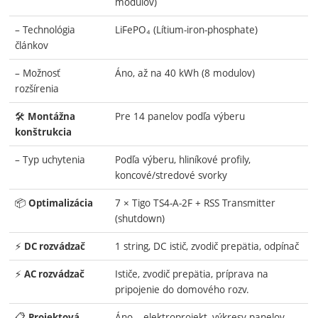
modulov)
– Technológia
LiFePO₄ (Lítium-iron-phosphate)
článkov
– Možnosť
Áno, až na 40 kWh (8 modulov)
rozšírenia
🛠️
Pre 14 panelov podľa výberu
Montážna
konštrukcia
– Typ uchytenia
Podľa výberu, hliníkové profily,
koncové/stredové svorky
📦
7 × Tigo TS4-A-2F + RSS Transmitter
Optimalizácia
(shutdown)
⚡
1 string, DC istič, zvodič prepätia, odpínač
DC rozvádzač
⚡
Ističe, zvodič prepätia, príprava na
AC rozvádzač
pripojenie do domového rozv.
📋
Áno – elektroprojekt, výkresy panelov,
Projektová