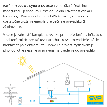
Batérie
ponúkajú flexibilnú
GoodWe Lynx D LX D5.0‑10
konfiguráciu, jednoduchú inštaláciu a dlhú životnosť vďaka LFP
technológii. Každý modul má 5 kWh kapacitu, čo zaručuje
dostatočné uloženie energie pre večernú prevádzku či
zálohovanie.
V sade je zahrnuté kompletne všetko pre profesionálnu inštaláciu
– od konštrukcie pre taškovú strechu, DC/AC rozvadzieče, káble,
montáž až po elektrorevíznu správu a projekt. Výsledkom je
plnohodnotné riešenie pripravené na uvedenie do prevádzky.