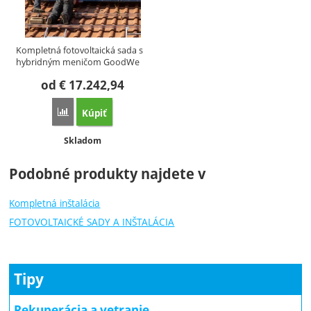
Kompletná fotovoltaická sada s
hybridným meničom GoodWe
a…
od
€
17.242,94
Kúpiť
Porovnať
Dostupnosť:
Skladom
Podobné produkty najdete v
Kompletná inštalácia
FOTOVOLTAICKÉ SADY A INŠTALÁCIA
Tipy
Rekuperácia a vetranie