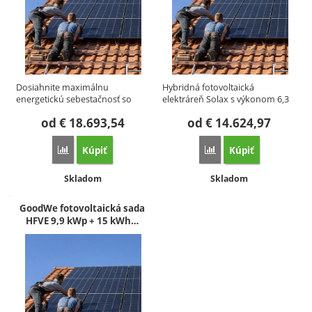
Dosiahnite maximálnu
Hybridná fotovoltaická
energetickú sebestačnosť so
elektráreň Solax s výkonom 6,3
zostavou…
kWp a…
od
€
18.693,54
od
€
14.624,97
Kúpiť
Kúpiť
Porovnať
Porovnať
Dostupnosť:
Dostupnosť:
Skladom
Skladom
GoodWe fotovoltaická sada
HFVE 9,9 kWp + 15 kWh…