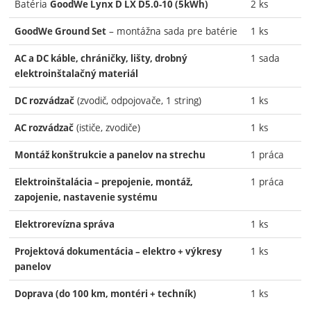
Batéria
2 ks
GoodWe Lynx D LX D5.0-10 (5kWh)
– montážna sada pre batérie
1 ks
GoodWe Ground Set
1 sada
AC a DC káble, chráničky, lišty, drobný
elektroinštalačný materiál
(zvodič, odpojovače, 1 string)
1 ks
DC rozvádzač
(ističe, zvodiče)
1 ks
AC rozvádzač
1 práca
Montáž konštrukcie a panelov na strechu
1 práca
Elektroinštalácia – prepojenie, montáž,
zapojenie, nastavenie systému
1 ks
Elektrorevízna správa
1 ks
Projektová dokumentácia – elektro + výkresy
panelov
1 ks
Doprava (do 100 km, montéri + techník)