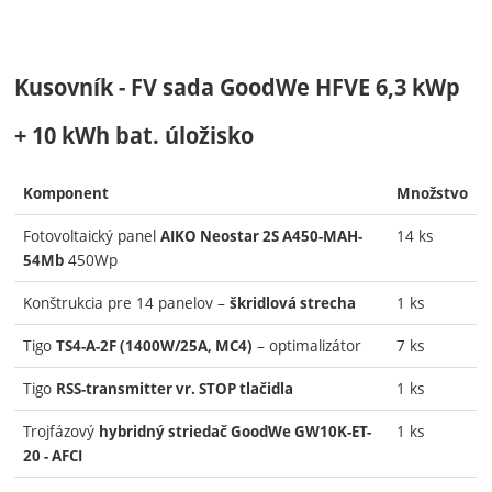
Kusovník - FV sada GoodWe HFVE 6,3 kWp
+ 10 kWh bat. úložisko
Komponent
Množstvo
Fotovoltaický panel
14 ks
AIKO Neostar 2S A450-MAH-
450Wp
54Mb
Konštrukcia pre 14 panelov –
1 ks
škridlová strecha
Tigo
– optimalizátor
7 ks
TS4-A-2F (1400W/25A, MC4)
Tigo
1 ks
RSS-transmitter vr. STOP tlačidla
Trojfázový
1 ks
hybridný striedač GoodWe GW10K-ET-
20 - AFCI