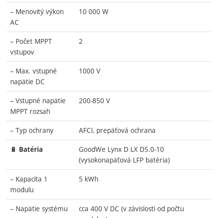
– Menovitý výkon
10 000 W
AC
– Počet MPPT
2
vstupov
– Max. vstupné
1000 V
napätie DC
– Vstupné napätie
200-850 V
MPPT rozsah
– Typ ochrany
AFCI, prepäťová ochrana
🔋
GoodWe Lynx D LX D5.0-10
Batéria
(vysokonapäťová LFP batéria)
– Kapacita 1
5 kWh
modulu
– Napätie systému
cca 400 V DC (v závislosti od počtu