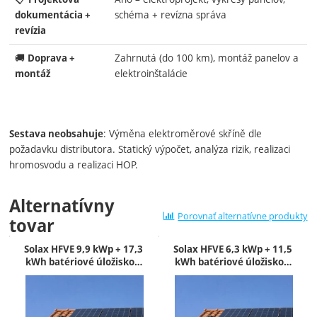
schéma + revízna správa
dokumentácia +
revízia
🚚
Zahrnutá (do 100 km), montáž panelov a
Doprava +
elektroinštalácie
montáž
: Výměna elektroměrové skříně dle
Sestava neobsahuje
požadavku distributora. Statický výpočet, analýza rizik, realizaci
hromosvodu a realizaci HOP.
Alternatívny
Porovnať alternatívne produkty
tovar
Solax HFVE 9,9 kWp + 17,3
Solax HFVE 6,3 kWp + 11,5
kWh batériové úložisko…
kWh batériové úložisko…