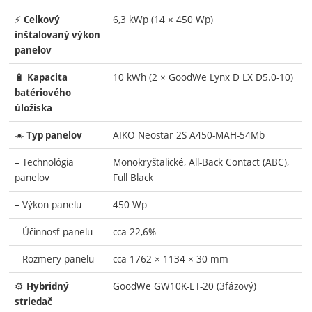
⚡
6,3 kWp (14 × 450 Wp)
Celkový
inštalovaný výkon
panelov
🔋
10 kWh (2 × GoodWe Lynx D LX D5.0-10)
Kapacita
batériového
úložiska
☀️
AIKO Neostar 2S A450-MAH-54Mb
Typ panelov
– Technológia
Monokryštalické, All-Back Contact (ABC),
panelov
Full Black
– Výkon panelu
450 Wp
– Účinnosť panelu
cca 22,6%
– Rozmery panelu
cca 1762 × 1134 × 30 mm
⚙️
GoodWe GW10K-ET-20 (3fázový)
Hybridný
striedač