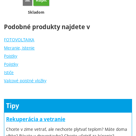
Kúpiť
Dostupnosť:
Skladom
Podobné produkty najdete v
FOTOVOLTAIKA
Meranie, istenie
Poistky
Pojistky
Ističe
Valcové poistné vložky
Tipy
Rekuperácia a vetranie
Chcete v zime vetrať, ale nechcete plytvať teplom? Máte doma
vlhko? Bývate v drevostavbe? Chcete ušetriť za kúrenie?