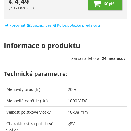
€
4,49
Kúpiť
(
€
3,71
bez DPH)
Porovnať
Strážiaci pes
Položiť otázku predajcovi
Informace o produktu
Záručná lehota:
24 mesiacov
Technické parametre:
Menovitý prúd (In)
20 A
Menovité napätie (Un)
1000 V DC
Veľkosť poistkové vložky
10x38 mm
Charakteristika poistkové
gPV
vložky