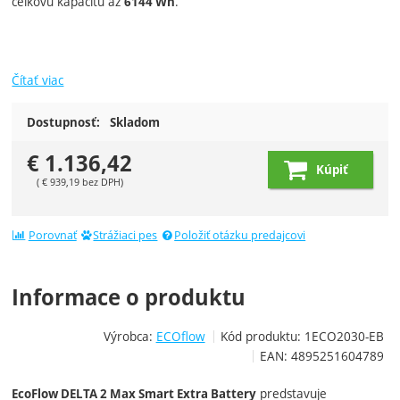
celkovú kapacitu až
.
6144 Wh
Čítať viac
Dostupnosť:
Skladom
€
1.136,42
Kúpiť
(
€
939,19
bez DPH)
Porovnať
Strážiaci pes
Položiť otázku predajcovi
Informace o produktu
Výrobca:
ECOflow
Kód produktu:
1ECO2030-EB
EAN:
4895251604789
predstavuje
EcoFlow DELTA 2 Max Smart Extra Battery