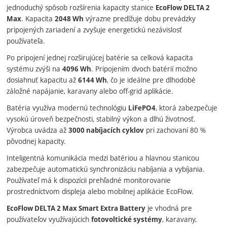
jednoduchý spôsob rozšírenia kapacity stanice
EcoFlow DELTA 2
. Kapacita
výrazne predlžuje dobu prevádzky
Max
2048 Wh
pripojených zariadení a zvyšuje energetickú nezávislosť
používateľa.
Po pripojení jednej rozširujúcej batérie sa celková kapacita
systému zvýši na
. Pripojením dvoch batérií možno
4096 Wh
dosiahnuť kapacitu až
, čo je ideálne pre dlhodobé
6144 Wh
záložné napájanie, karavany alebo off-grid aplikácie.
Batéria využíva modernú technológiu
, ktorá zabezpečuje
LiFePO4
vysokú úroveň bezpečnosti, stabilný výkon a dlhú životnosť.
Výrobca uvádza až
pri zachovaní 80 %
3000 nabíjacích cyklov
pôvodnej kapacity.
Inteligentná komunikácia medzi batériou a hlavnou stanicou
zabezpečuje automatickú synchronizáciu nabíjania a vybíjania.
Používateľ má k dispozícii prehľadné monitorovanie
prostredníctvom displeja alebo mobilnej aplikácie EcoFlow.
je vhodná pre
EcoFlow DELTA 2 Max Smart Extra Battery
používateľov využívajúcich
, karavany,
fotovoltické systémy