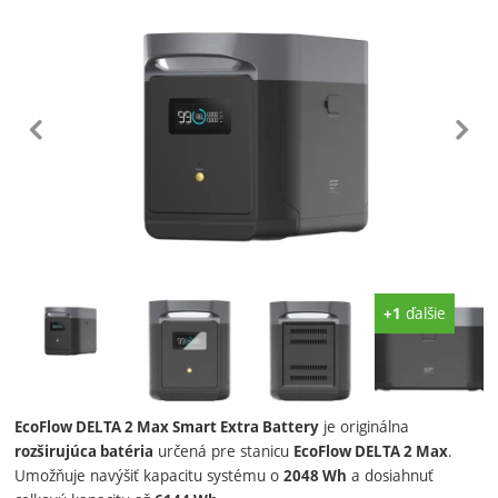
predchádzajúc
n
Fotografie
ďalšie
+1
je originálna
EcoFlow DELTA 2 Max Smart Extra Battery
určená pre stanicu
.
rozširujúca batéria
EcoFlow DELTA 2 Max
Umožňuje navýšiť kapacitu systému o
a dosiahnuť
2048 Wh