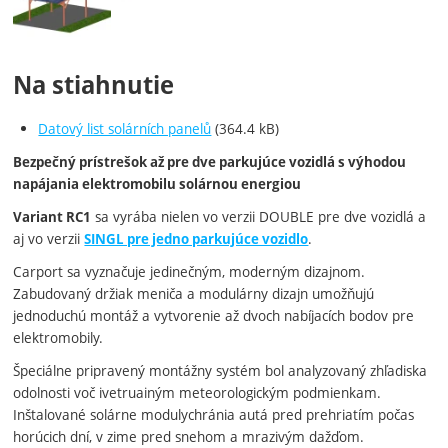
Na stiahnutie
Datový list solárních panelů
(364.4 kB)
Bezpečný prístrešok až pre dve parkujúce vozidlá s výhodou
napájania elektromobilu solárnou energiou
sa vyrába nielen vo verzii DOUBLE pre dve vozidlá a
Variant RC1
aj vo verzii
.
SINGL pre jedno parkujúce vozidlo
Carport sa vyznačuje jedinečným, moderným dizajnom.
Zabudovaný držiak meniča a modulárny dizajn umožňujú
jednoduchú montáž a vytvorenie až dvoch nabíjacích bodov pre
elektromobily.
Špeciálne pripravený montážny systém bol analyzovaný zhľadiska
odolnosti voč ivetruainým meteorologickým podmienkam.
Inštalované solárne modulychránia autá pred prehriatím počas
horúcich dní, v zime pred snehom a mrazivým dažďom.