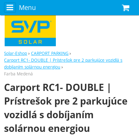
Menu
N
Solar-Eshop
CARPORT PARKING
Carport RC1- DOUBLE | Prístrešok pre 2 parkujúce vozidlá s
dobíjaním solárnou energiou
Farba Medená
Carport RC1- DOUBLE |
Prístrešok pre 2 parkujúce
vozidlá s dobíjaním
solárnou energiou