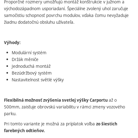
Proporčné rozmery umožňujú montáž konštrukcie v južnom a
východozápadnom usporiadaní. Špeciálne zvolený uhol zaručuje
samočistiu schopnosť povrchu modulov, vďaka čomu nevyžaduje
žiadnu dodatočnú obsluhu užívateľa.
Výhody:
Modulární systém
Držák měniče
Jednoduchá montáž
Bezúdržbový systém
Nastavitelnost světlé výšky
až o
Flexibilná možnosť zvýšenia svetlej výšky Carportu
500mm, zaisťuje obrovskú variabilitu v rámci zmeny vozového
parku.
Pri tomto variante je možná za príplatok voľba
zo šiestich
farebných odtieňov.