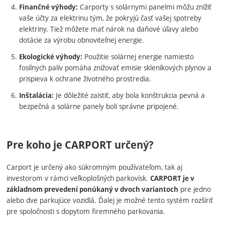
Carporty s solárnymi panelmi môžu znížiť
Finančné výhody:
vaše účty za elektrinu tým, že pokryjú časť vašej spotreby
elektriny. Tiež môžete mať nárok na daňové úľavy alebo
dotácie za výrobu obnoviteľnej energie.
Použitie solárnej energie namiesto
Ekologické výhody:
fosílnych palív pomáha znižovať emisie skleníkových plynov a
prispieva k ochrane životného prostredia.
Je dôležité zaistiť, aby bola konštrukcia pevná a
Inštalácia:
bezpečná a solárne panely boli správne pripojené.
Pre koho je CARPORT určený?
Carport je určený ako súkromným používateľom, tak aj
investorom v rámci veľkoplošných parkovísk.
CARPORT je v
pre jedno
základnom prevedení ponúkaný v dvoch variantoch
alebo dve parkujúce vozidlá. Ďalej je možné tento systém rozšíriť
pre spoločnosti s dopytom firemného parkovania.