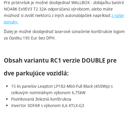
Pre prístrešok je možné doobjednať WALLBOX - dobíjačku batérií
NOARK Ex9EV3 T2 32A odporúčanú výrobcom, alebo máte
možnosť si zvoliť niektorú z iných autonabíjačiek napríklad
z našej
ponuky.
Ďalej je možné doobjednať laserové označenie konštrukcie logom
za čiastku 195 Eur bez DPH.
Obsah variantu RC1 verzie DOUBLE pre
dve parkujúce vozidlá:
15 ks panelov Leapton LP182-M60-Full Black (450Wp) s
celkovým nominálnym výkonom 6,75kW
Pozinkovaná železná konštrukcia
Invertor SOFAR s výkonom 6,6 KTLX-G3