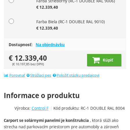
Farba Strieborný
(RC-1 DOUBLE RAL 9006)
€
12.339,40
Farba Biela
(RC-1 DOUBLE RAL 9010)
€
12.339,40
Dostupnosť:
Na objednávku
€
12.339,40
Kúpiť
(
€
10.197,85
bez DPH)
Porovnať
Strážiaci pes
Položiť otázku predajcovi
Informace o produktu
Výrobca:
Control F
Kód produktu:
RC-1 DOUBLE RAL 8004
, ktorá slúži ako
Carport se solárnymi panelmi je konštrukcia
strecha nad parkovacím priestorom pre automobily a zároveň