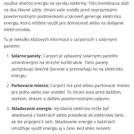
využíva slnečnú energiu na výrobu elektriny. Táto kombinácia slúži
na dva hlavné účely: chráni vaše vozidlo pred nepriaznivými
poveternostnými podmienkami a zároveň generuje elektrickú
energiu, ktorú môžete využiť pre domácnosť alebo na dobíjanie
elektromobilu.
Tu je niekoľko kľúčových informácií o carportoch s solárnymi
panelmi:
Carport je vybavený solárnymi panelmi
Solárne panely:
umiestnenými na streche konštrukcie. Tieto panely
zachytávajú slnečné žiarenie a premieňajú ho na elektrickú
energiu.
Carport má pod sebou parkovacie miesto
Parkovacie miesto:
pre jedno alebo viac vozidiel. To chráni autá pred dažďom,
snehom, slnkom a ďalšími poveternostnými vplyvmi.
Vyrobená elektrina môže byť
Skladovanie energie:
skladovaná v batériách alebo privedená do elektrickej siete,
ak ste pripojení k sieti. Skladovanie energie v batériách
umožňuje využiť energiu aj v čase, keď slnko nesvieti.