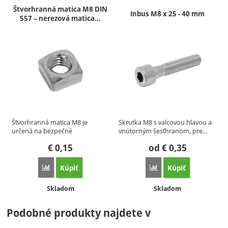
Štvorhranná matica M8 DIN
Inbus M8 x 25 - 40 mm
557 – nerezová matica…
Štvorhranná matica M8 je
Skrutka M8 s valcovou hlavou a
určená na bezpečné
vnútorným šesťhranom, pre…
upevnenie…
€
0,15
od
€
0,35
Kúpiť
Kúpiť
Porovnať
Porovnať
Dostupnosť:
Dostupnosť:
Skladom
Skladom
Podobné produkty najdete v