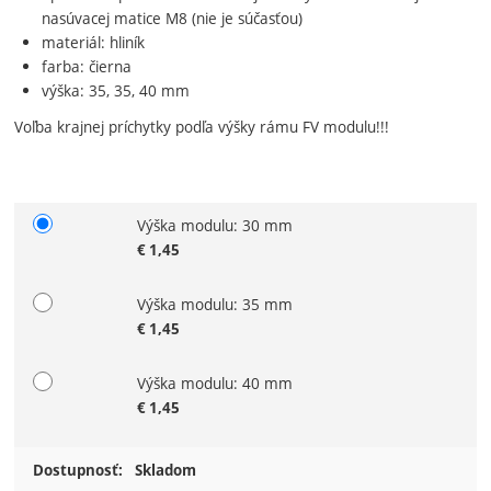
nasúvacej matice M8 (nie je súčasťou)
materiál: hliník
farba: čierna
výška: 35, 35, 40 mm
Voľba krajnej príchytky podľa výšky rámu FV modulu!!!
Výška modulu: 30 mm
Zvoľte variant
€
1,45
Výška modulu: 35 mm
€
1,45
Výška modulu: 40 mm
€
1,45
Dostupnosť:
Skladom