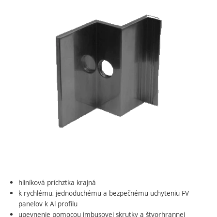
hliníková príchztka krajná
k rychlému, jednoduchému a bezpečnému uchyteniu FV
panelov k Al profilu
upevnenie pomocou imbusovej skrutky a štvorhrannej