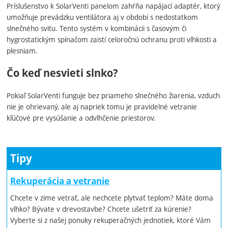
Príslušenstvo k SolarVenti panelom zahŕňa napájací adaptér, ktorý
umožňuje prevádzku ventilátora aj v období s nedostatkom
slnečného svitu. Tento systém v kombinácii s časovým či
hygrostatickým spínačom zaistí celoročnú ochranu proti vlhkosti a
plesniam.
Čo keď nesvieti slnko?
Pokiaľ SolarVenti funguje bez priameho slnečného žiarenia, vzduch
nie je ohrievaný, ale aj napriek tomu je pravidelné vetranie
kľúčové pre vysúšanie a odvlhčenie priestorov.
Tipy
Rekuperácia a vetranie
Chcete v zime vetrať, ale nechcete plytvať teplom? Máte doma
vlhko? Bývate v drevostavbe? Chcete ušetriť za kúrenie?
Vyberte si z našej ponuky rekuperačných jednotiek, ktoré Vám