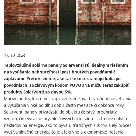
17. 10. 2024
Teplovzdušné solárne panely SolarVenti sú ideálnym riešením
na vysúšanie nehnuteľností postihnutých povodňami či
záplavami. Pretože vieme, aké ťažké to teraz majú ľudia po
povodniach, so zľavovým kódom POVODNE môžu teraz zakúpiť
produkty SolarVenti so zľavou 5%.
Murivo budov, ktoré boli zaplavené, zostáva bez účinného vetrania
a vysúšania vlhké po dlhú dobu, často mesiace či dokonca roky.
SolarVenti panely privádzajú do objektu čerstvý, predhriaty
vzduch, čím výrazne urýchľujú vysychanie stien – a to bez ďalších
nákladov na energie, ako to býva u tradičných sušičov. Celý proces
využíva slnečnú energiu, čo je efektívne a ekonomické riešenie.