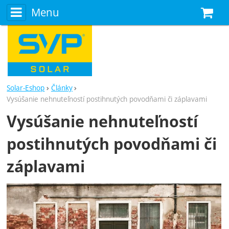
Menu
N
Solar-Eshop
Články
Vysúšanie nehnuteľností postihnutých povodňami či záplavami
Vysúšanie nehnuteľností
postihnutých povodňami či
záplavami