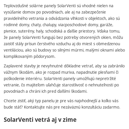
Teplovzdušné solárne panely SolarVenti sú vhodné nielen na
vysúšanie domov po povodniach, ale aj na zabezpečenie
pravidelného vetrania a odvádzania vlhkosti v objektoch, ako sú
rodinné domy, chaty, chalupy, viacposchodové domy, garáže,
pivnice, suterény, haly, schodiská a ďalšie priestory. Vďaka tomu,
že panely SolarVenti fungujú bez potreby otvorených okien, môžu
zaistiť stály prísun čerstvého vzduchu aj do miest s obmedzenou
ventiláciou, ako sú budovy so silnými múrmi, malými oknami alebo
komplikovaným pôdorysom.
Zaplavené stavby je nevyhnutné dôkladne vetrať, aby sa zabránilo
vážnym škodám, ako je rozpad muriva, napadnutie plesňami či
poškodenie interiéru. SolarVenti panely umožňujú nepretržité
vetranie, čo majiteľom uľahčuje starostlivosť o nehnuteľnosti po
povodniach a chráni ich pred ďalšími škodami.
Chcete zistiť, aký typ panelu je pre vás najvhodnejší a koľko vás
bude stáť? Kontaktujte nás pre nezáväznú konzultáciu zadarmo.
SolarVenti vetrá aj v zime