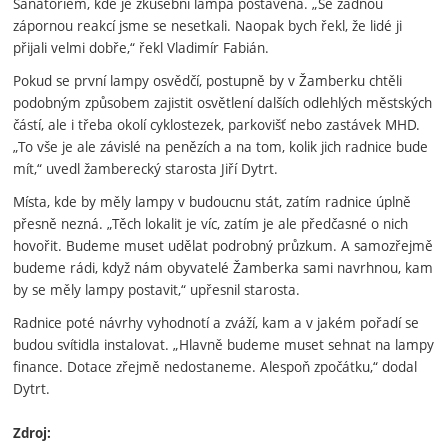
Sanatoriem, kde je zkušební lampa postavena. „Se žádnou
zápornou reakcí jsme se nesetkali. Naopak bych řekl, že lidé ji
přijali velmi dobře,“ řekl Vladimír Fabián.
Pokud se první lampy osvědčí, postupně by v Žamberku chtěli
podobným způsobem zajistit osvětlení dalších odlehlých městských
částí, ale i třeba okolí cyklostezek, parkovišť nebo zastávek MHD.
„To vše je ale závislé na penězích a na tom, kolik jich radnice bude
mít,“ uvedl žamberecký starosta Jiří Dytrt.
Místa, kde by měly lampy v budoucnu stát, zatím radnice úplně
přesně nezná. „Těch lokalit je víc, zatím je ale předčasné o nich
hovořit. Budeme muset udělat podrobný průzkum. A samozřejmě
budeme rádi, když nám obyvatelé Žamberka sami navrhnou, kam
by se měly lampy postavit,“ upřesnil starosta.
Radnice poté návrhy vyhodnotí a zváží, kam a v jakém pořadí se
budou svítidla instalovat. „Hlavně budeme muset sehnat na lampy
finance. Dotace zřejmě nedostaneme. Alespoň zpočátku,“ dodal
Dytrt.
Zdroj: