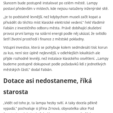
Sluncem bude postupně instalovat po celém městě. Lampy
postaví především v místech, kde nejsou nataženy inženýrské sítě.
„Je to podstatně levnější, než kdybychom museli začít kopat a
přivádět do těchto míst klasické elektrické vedení,“ řekl Vladimír
Fabián z investičního odboru města. Právě dobíhající zkušební
provoz první lampy na solární energii podle něj ukázal, že svítidlo
šetří životní prostředí i finance z městské pokladny.
Vstupní investice, která se pohybuje kolem sedmdesáti tisíc korun
za kus, není sice úplně nejlevnější, v odlehlejších lokalitách ale
přijde rozhodně levněji, než instalace klasického osvětlení. „Lampy
budeme postupně dokupovat podle požadavků lidí z jednotlivých
městských částí,“ dodal Fabián.
Dotace asi nedostaneme, říká
starosta
„Vidět od toho je, ta lampa hezky svítí. A taky docela pěkně
vypadá,“ pochvaluje si Jiřina Zrnová, obyvatelka ulice Pod