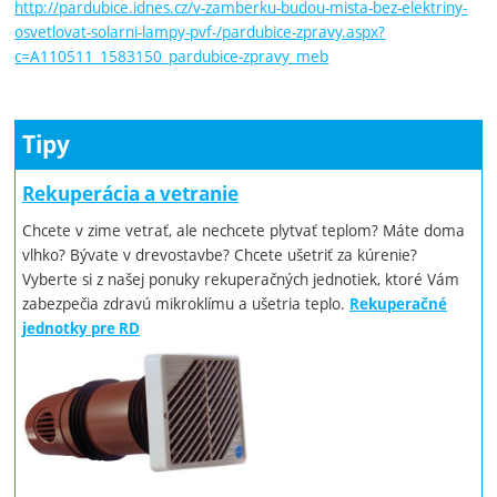
http://pardubice.idnes.cz/v-zamberku-budou-mista-bez-elektriny-
osvetlovat-solarni-lampy-pvf-/pardubice-zpravy.aspx?
c=A110511_1583150_pardubice-zpravy_meb
Tipy
Rekuperácia a vetranie
Chcete v zime vetrať, ale nechcete plytvať teplom? Máte doma
vlhko? Bývate v drevostavbe? Chcete ušetriť za kúrenie?
Vyberte si z našej ponuky rekuperačných jednotiek, ktoré Vám
zabezpečia zdravú mikroklímu a ušetria teplo.
Rekuperačné
jednotky pre RD